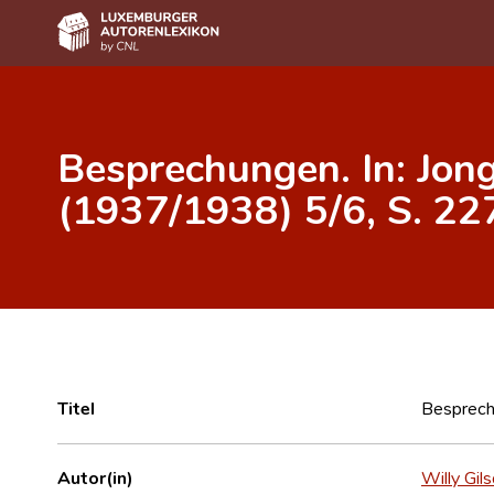
Home
Besprechungen. In: Jo
Autor(inn)en A-Z
(1937/1938) 5/6, S. 22
Erweiterte Suche
Häufige Fragen und Antworten
CNL
Forschungsgruppe
Kontakt
Titel
Besprech
Autor(in)
Willy Gil