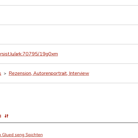
ersist.lu/ark:70795/19g0xm
s
Rezension, Autorenportrait, Interview
>
l
 Glued seng Spichten