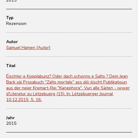
Typ
Rezension
Autor
Samuel Hamen [Autor]
Titel
Éischter e Kopplabunz? Oder dach schonns e Salto ? Dem Jean
Back säi Prosabuch "Zalto mortale" ass déi éischt Publikatioun
aus der neier Kremart-Rei "Kanephora". Vun alle Säiten - iwwer
d'Literatur zu Lëtzebuerg (15). In: Lëtzebuerger Journal,
10.12.2015, S. 16.
Jahr
2015