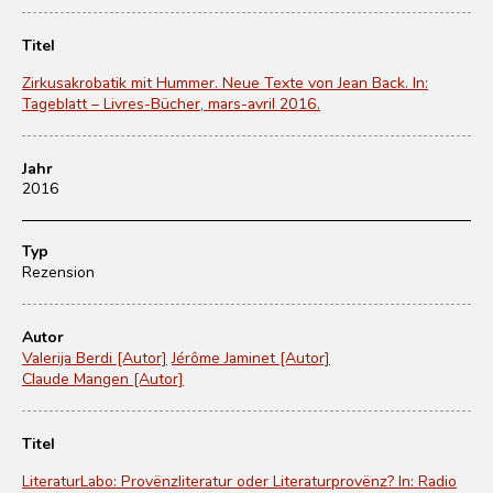
Titel
Zirkusakrobatik mit Hummer. Neue Texte von Jean Back. In:
Tageblatt – Livres-Bücher, mars-avril 2016.
Jahr
2016
Typ
Rezension
Autor
Valerija Berdi [Autor]
Jérôme Jaminet [Autor]
Claude Mangen [Autor]
Titel
LiteraturLabo: Provënzliteratur oder Literaturprovënz? In: Radio