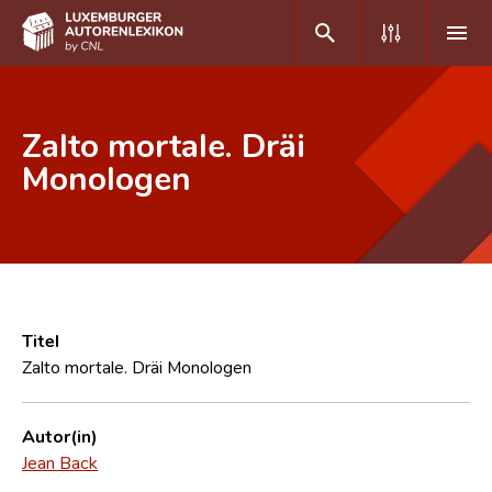
DE
FR
Zalto mortale. Dräi
Monologen
Home
Autor(inn)en A-Z
Erweiterte Suche
Häufige Fragen und Antworten
Titel
Zalto mortale. Dräi Monologen
CNL
Forschungsgruppe
Autor(in)
Jean Back
Kontakt