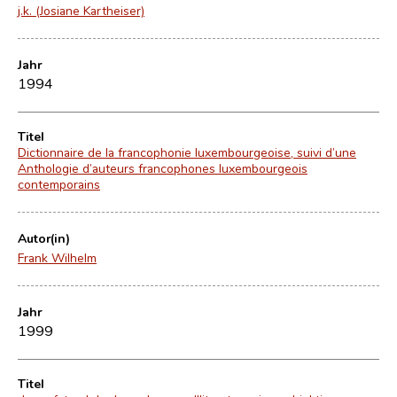
j.k. (Josiane Kartheiser)
Jahr
1994
Titel
Dictionnaire de la francophonie luxembourgeoise, suivi d’une
Anthologie d’auteurs francophones luxembourgeois
contemporains
Autor(in)
Frank Wilhelm
Jahr
1999
Titel