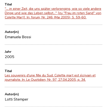
Titel
"... in einer Zeit, die uns später verlorenging, wie so viele andere
Dinge und wie das Leben selbst…" [zu "Frau im roten Sand" von
Colette Mart]. In: forum, Nr. 246 (Mai 2005), S. 59-60.
Autor(in)
Emanuela Bossi
Jahr
2005
Titel
Les souvenirs d'une fille du Sud. Colette mart est écrivain et
journaliste. In: Le Quotidien, Nr. 97, 27.04.2005, p. 34.
Autor(in)
Lotti Stemper