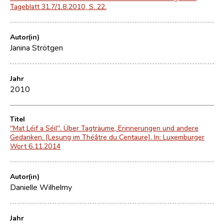
Tageblatt 31.7/1.8.2010, S. 22.
Autor(in)
Janina Strötgen
Jahr
2010
Titel
"Mat Léif a Séil". Über Tagträume, Erinnerungen und andere
Gedanken. [Lesung im Théâtre du Centaure]. In: Luxemburger
Wort 6.11.2014
Autor(in)
Danielle Wilhelmy
Jahr