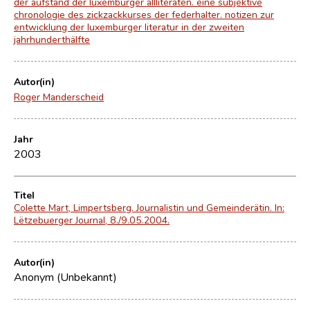
der aufstand der luxemburger allliteraten. eine subjektive
chronologie des zickzackkurses der federhalter. notizen zur
entwicklung der luxemburger literatur in der zweiten
jahrhunderthälfte
Autor(in)
Roger Manderscheid
Jahr
2003
Titel
Colette Mart, Limpertsberg. Journalistin und Gemeinderätin. In:
Lëtzebuerger Journal, 8./9.05.2004.
Autor(in)
Anonym (Unbekannt)