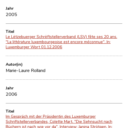
Jahr
2005
Titel
Le Lëtzebuerger Schrëftstellerverband (LSV) fête ses 20 ans.
"La littérature luxembourgeoise est encore méconnue". In:
Luxemburger Wort 01.12.2006
Autor(in)
Marie-Laure Rolland
Jahr
2006
Titel
Im Gespräch mit der Präsidentin des Luxemburger
Schriftstellerverbandes, Colette Mart. "Die Sehnsucht nach
Büchern ist nach wie vor da". Interview: Janina Strötgen. In: