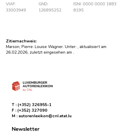
VIAF:
GND:
ISNI: 0000 0000 1883
33003949
126895252
8195
Zitiernachweis:
Marson, Pierre: Louise Wagner. Unter:
, aktualisiert am
26.02.2026, zuletzt eingesehen am
.
T :
(+352) 326955-1
F :
(+352) 327090
M :
autorenlexikon@cnl.etat.lu
Newsletter