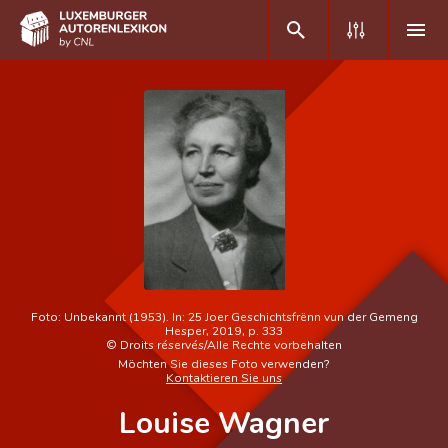
DE
FR
Home
Autor(inn)en A-Z
Erweiterte Suche
Häufige Fragen und Antworten
Foto:
Unbekannt (1953). In: 25 Joer Geschichtsfrënn vun der Gemeng
Hesper, 2019, p. 333
CNL
©
Droits réservés/Alle Rechte vorbehalten
Möchten Sie dieses Foto verwenden?
Kontaktieren Sie uns
Forschungsgruppe
Louise Wagner
Kontakt