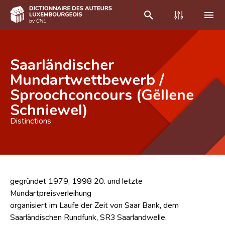
DE
FR
Saarländischer
Mundartwettbewerb /
Sproochconcours (Gëllene
Accueil
Schniewel)
Auteur(e)s A-Z
Distinctions
Recherche avancée
Foire aux questions
CNL
gegründet 1979, 1998 20. und letzte
Mundartpreisverleihung
Équipe scientifique
organisiert im Laufe der Zeit von Saar Bank, dem
Contact
Saarländischen Rundfunk, SR3 Saarlandwelle.