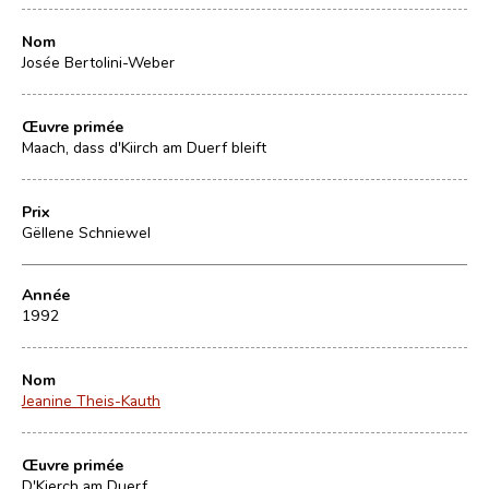
Nom
Josée Bertolini-Weber
Œuvre primée
Maach, dass d'Kiirch am Duerf bleift
Prix
Gëllene Schniewel
Année
1992
Nom
Jeanine Theis-Kauth
Œuvre primée
D'Kierch am Duerf