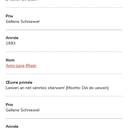
Prix
Gëllene Schniewel
Année
1993
Nom
Anny Jung-Rhein
Œuvre primée
Liewen an nët sënnlos stierwen! [Mootto: Déi do uewen]
Prix
Gëllene Schniewel
Année