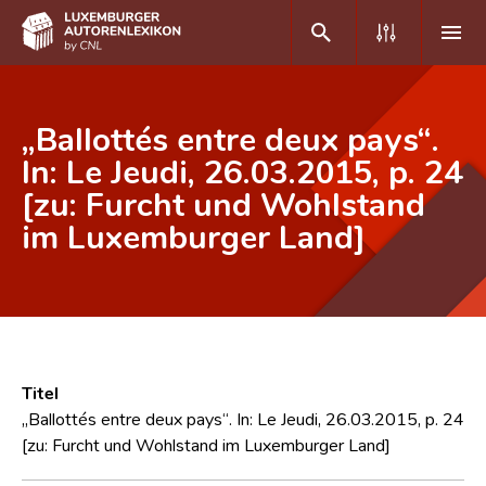
DE
FR
„Ballottés entre deux pays“.
In: Le Jeudi, 26.03.2015, p. 24
[zu: Furcht und Wohlstand
Home
im Luxemburger Land]
Autor(inn)en A-Z
Erweiterte Suche
Häufige Fragen und Antworten
CNL
Titel
Forschungsgruppe
„Ballottés entre deux pays“. In: Le Jeudi, 26.03.2015, p. 24
[zu: Furcht und Wohlstand im Luxemburger Land]
Kontakt