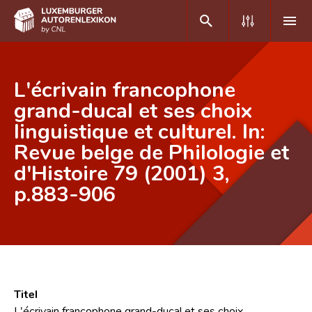
DE
FR
L'écrivain francophone
grand-ducal et ses choix
linguistique et culturel. In:
Home
Revue belge de Philologie et
Autor(inn)en A-Z
d'Histoire 79 (2001) 3,
Erweiterte Suche
p.883-906
Häufige Fragen und Antworten
CNL
Forschungsgruppe
Titel
Kontakt
L'écrivain francophone grand-ducal et ses choix