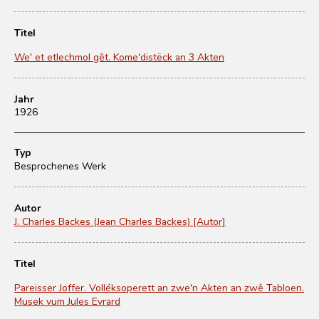
Titel
We' et etlechmol gêt. Kome'distëck an 3 Akten
Jahr
1926
Typ
Besprochenes Werk
Autor
J. Charles Backes (Jean Charles Backes) [Autor]
Titel
Pareisser Joffer. Volléksoperett an zwe'n Akten an zwê Tabloen.
Musek vum Jules Evrard