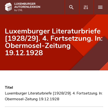
DE
FR
Luxemburger Literaturbriefe
[1928/29]. 4. Fortsetzung. In:
Obermosel-Zeitung
Home
19.12.1928
Autor(inn)en A-Z
Erweiterte Suche
Häufige Fragen und Antworten
CNL
Titel
Forschungsgruppe
Luxemburger Literaturbriefe [1928/29]. 4. Fortsetzung. In:
Obermosel-Zeitung 19.12.1928
Kontakt