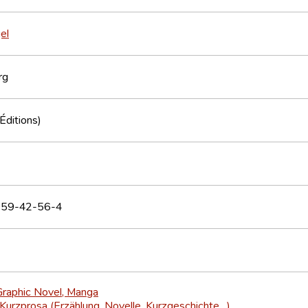
el
rg
(Éditions)
59-42-56-4
Graphic Novel, Manga
Kurzprosa (Erzählung, Novelle, Kurzgeschichte…)