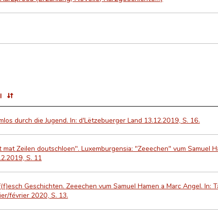
l
los durch die Jugend. In: d'Lëtzebuerger Land 13.12.2019, S. 16.
it mat Zeilen doutschloen". Luxemburgensia: "Zeeechen" vum Samuel Ha
2.2019, S. 11
f(f)esch Geschichten. Zeeechen vum Samuel Hamen a Marc Angel. In: Ta
ier/février 2020, S. 13.