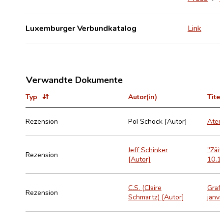
Luxemburger Verbundkatalog
Link
Verwandte Dokumente
Typ
Autor(in)
Tite
Rezension
Pol Schock [Autor]
Atem
Jeff Schinker
"Zä
Rezension
[Autor]
10.1
C.S. (Claire
Gra
Rezension
Schmartz) [Autor]
janv