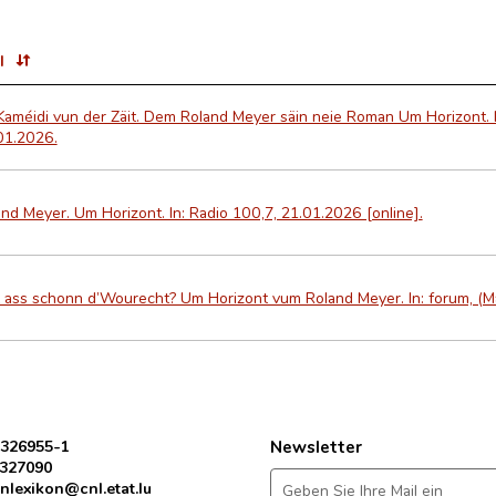
l
améidi vun der Zäit. Dem Roland Meyer säin neie Roman Um Horizont. I
01.2026.
nd Meyer. Um Horizont. In: Radio 100,7, 21.01.2026 [online].
 ass schonn d’Wourecht? Um Horizont vum Roland Meyer. In: forum, (Mä
 326955-1
Newsletter
 327090
nlexikon@cnl.etat.lu