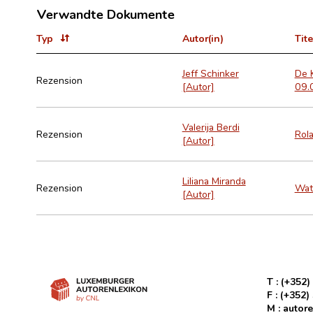
Verwandte Dokumente
Typ
Autor(in)
Tite
Jeff Schinker
De K
Rezension
[Autor]
09.
Valerija Berdi
Rezension
Rola
[Autor]
Liliana Miranda
Rezension
Wat
[Autor]
T :
(+352)
F :
(+352)
M :
autore