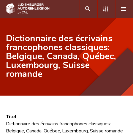
DE
FR
Dictionnaire des écrivains
francophones classiques:
Belgique, Canada, Québec,
Home
Luxembourg, Suisse
Autor(inn)en A-Z
romande
Erweiterte Suche
Häufige Fragen und Antworten
CNL
Forschungsgruppe
Titel
Dictionnaire des écrivains francophones classiques:
Kontakt
Belgique, Canada, Québec, Luxembourg, Suisse romande