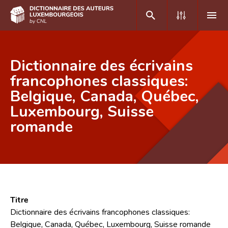
DE
FR
Dictionnaire des écrivains
francophones classiques:
Belgique, Canada, Québec,
Accueil
Luxembourg, Suisse
Auteur(e)s A-Z
romande
Recherche avancée
Foire aux questions
CNL
Équipe scientifique
Titre
Dictionnaire des écrivains francophones classiques:
Contact
Belgique, Canada, Québec, Luxembourg, Suisse romande