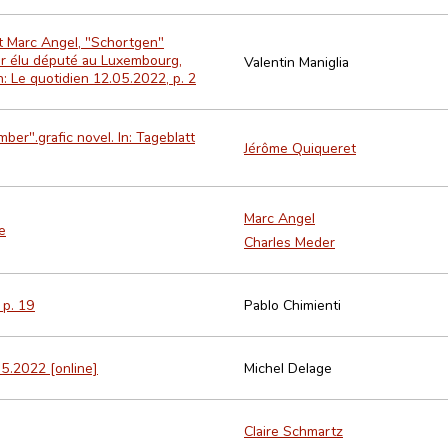
t Marc Angel, "Schortgen"
ier élu député au Luxembourg,
Valentin Maniglia
n: Le quotidien 12.05.2022, p. 2
ber".grafic novel. In: Tageblatt
Jérôme Quiqueret
Marc Angel
e
Charles Meder
 p. 19
Pablo Chimienti
5.2022 [online]
Michel Delage
Claire Schmartz