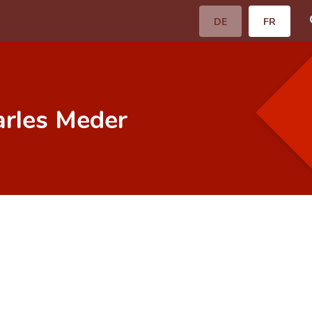
DE
FR
arles Meder