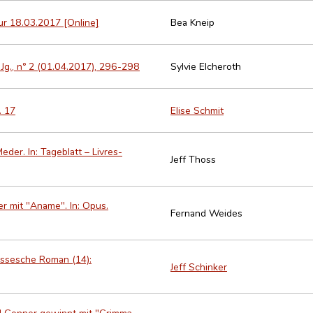
ur 18.03.2017 [Online]
Bea Kneip
 Jg., nº 2 (01.04.2017), 296-298
Sylvie Elcheroth
. 17
Elise Schmit
der. In: Tageblatt – Livres-
Jeff Thoss
r mit "Aname". In: Opus.
Fernand Weides
ëssesche Roman (14):
Jeff Schinker
el Gonner gewinnt mit "Grimma