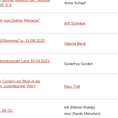
Anne Schaaf
8, S. 4
inet vum Dokter Menasse"
Jeff Schinker
o 100komma7.lu, 21.08.2020
Valerija Berdi
d'Lëtzebuerger Land 30.04.2021,
Godefroy Gordet
 Contern ein Blick in die
In: Luxemburger Wort
Marc Thill
mk (Manon Kramp)
. 26-31.
müs (Sarah München)