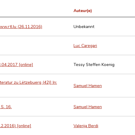
Auteur(e)
ww.rtl.lu (26.11.2016)
Unbekannt
Luc Caregari
.04.2017 [online]
Tessy Steffen Koenig
teratur zu Lëtzebuerg (42)] In:
Samuel Hamen
 S. 16.
Samuel Hamen
12.2016) [online]
Valerija Berdi