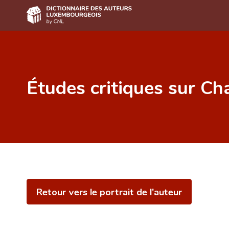
Accueil
Auteur(e)s A-Z
Études critiques sur Ch
Recherche avancée
Foire aux questions
CNL
Équipe scientifique
Contact
Retour vers le portrait de l'auteur