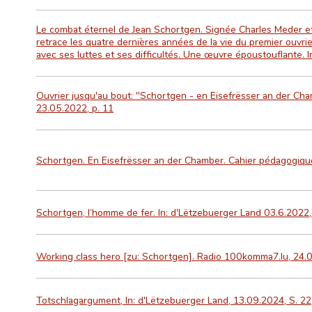
Le combat éternel de Jean Schortgen. Signée Charles Meder e
retrace les quatre dernières années de la vie du premier ouvr
avec ses luttes et ses difficultés. Une œuvre époustouflante. I
Ouvrier jusqu'au bout: "Schortgen - en Eisefrësser an der Cham
23.05.2022, p. 11
Schortgen. En Eisefrësser an der Chamber. Cahier pédagogiqu
Schortgen, l’homme de fer. In: d'Lëtzebuerger Land 03.6.2022,
Working class hero [zu: Schortgen]. Radio 100komma7.lu, 24.0
Totschlagargument, In: d'Lëtzebuerger Land, 13.09.2024, S. 22