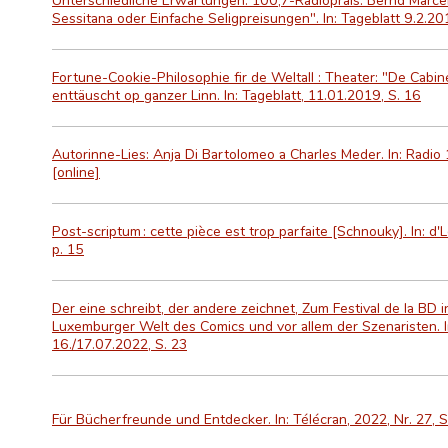
Sessitana oder Einfache Seligpreisungen". In: Tageblatt 9.2.201
Fortune-Cookie-Philosophie fir de Weltall : Theater: "De Cab
enttäuscht op ganzer Linn. In: Tageblatt, 11.01.2019, S. 16
Autorinne-Lies: Anja Di Bartolomeo a Charles Meder. In: Radi
[online]
Post-scriptum : cette pièce est trop parfaite [Schnouky]. In: 
p. 15
Der eine schreibt, der andere zeichnet, Zum Festival de la BD in
Luxemburger Welt des Comics und vor allem der Szenaristen. 
16./17.07.2022, S. 23
Für Bücherfreunde und Entdecker. In: Télécran, 2022, Nr. 27, S