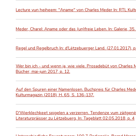
Lecture vun heiheem: "Aname" von Charles Meder In: RTL Kult
Meder, Charel: Aname oder das (un)freie Leben. In: Galerie, 35.
Regel und Regelbruch In: d'Lëtzebuerger Land. (27.01.2017), p
Wer bin ich - und wenn ja, wie viele. Prosadebüt von Charles Me
Bücher, mai-juin 2017, p. 12.
Auf den Spuren einer Namenlosen. Buchpreis für Charles Mede
Kulturmagazin (2018), H. 65, S. 136-137.
D'Wierklechkeet spigelen a verzerren. Tendenze vum zäitgen
Literaturpräisser zu Lëtzebuerg. In: Tageblatt 02.05.2018, p. 4
Unterschiedliche Erwartungen: 100,7-Radiopräis. Bernd Marc