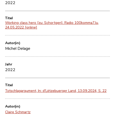
2022
Titel
Working class hero [zu: Schortgen]. Radio 100komma7.lu,
24.05.2022 [online]
Autor(in)
Michel Delage
Jahr
2022
Titel
Totschlagargument, In: d'Lëtzebuerger Land, 13.09.2024, S. 22
Autor(in)
Claire Schmartz