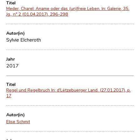
Titel
Meder, Charel: Aname oder das (un)freie Leben. In: Galerie, 35.
Jg., nº 2 (01.04.2017), 296-298
Autor(in)
Sylvie Elcheroth
Jahr
2017
Titel
Regel und Regelbruch In: d'Lëtzebuerger Land. (27.01.2017), p.
17
Autor(in)
Elise Schmit