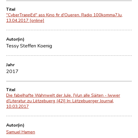
Titel
"CyberTrappEd" ass Kino fir d'Oueren. Radio 100komma7.lu,
13.04.2017 [online]
Autor(in)
Tessy Steffen Koenig
Jahr
2017
Titel
Die fabelhafte Wahnwelt der Jule. [Vun alle Säiten - Iwwer
d’Literatur zu Lëtzebuerg (42)] In: Lëtzebuerger Journal,
10.03.2017
Autor(in)
Samuel Hamen