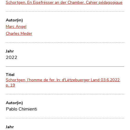
Schortgen. En Eisefrësser an der Chamber. Cahier pédagogique
Autor(in)
Marc Angel
Charles Meder
Jahr
2022
Titel
Schortgen, l’homme de fer. In: d'Lëtzebuerger Land 03.6.2022,
p. 19
Autor(in)
Pablo Chimienti
Jahr