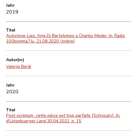
Jahr
2019
Titel
Autorinne-Lies: Anja Di Bartolomeo a Charles Meder. In: Radio
100komma7.lu, 21.08.2020 [online]
Autor(in)
Valerija Berdi
Jahr
2020
Titel
Post-scriptum : cette pièce est trop parfaite [Schnouky]. In:
d'Lëtzebuerger Land 30.04.2021, p. 15