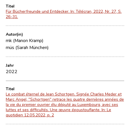
Titel
Für Bücherfreunde und Entdecker. In: Télécran, 2022, Nr. 27, S.
26-31.
Autor(in)
mk (Manon Kramp)
müs (Sarah München)
Jahr
2022
Titel
Le combat éternel de Jean Schortgen. Signée Charles Meder et
Marc Angel, "Schortgen" retrace les quatre dernières années de
la vie du premier ouvrier élu député au Luxembourg, avec ses
luttes et ses difficultés. Une œuvre époustouflante. In: Le
quotidien 12.05.2022, p. 2