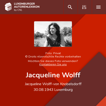
DE
FR
Home
Autor(inn)en A-Z
Foto:
Privat
©
Droits réservés/Alle Rechte vorbehalten
Möchten Sie dieses Foto verwenden?
Erweiterte Suche
Kontaktieren Sie uns
Jacqueline Wolff
Häufige Fragen und Antworten
CNL
Jacqueline Wolff-von Knobelsdorff
30.08.1943
Luxemburg
Forschungsgruppe
Kontakt