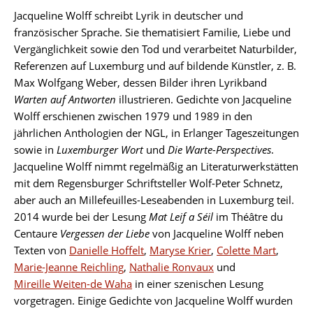
Jacqueline Wolff schreibt Lyrik in deutscher und
französischer Sprache. Sie thematisiert Familie, Liebe und
Vergänglichkeit sowie den Tod und verarbeitet Naturbilder,
Referenzen auf Luxemburg und auf bildende Künstler, z. B.
Max Wolfgang Weber, dessen Bilder ihren Lyrikband
Warten auf Antworten
illustrieren. Gedichte von Jacqueline
Wolff erschienen zwischen 1979 und 1989 in den
jährlichen Anthologien der NGL, in Erlanger Tageszeitungen
sowie in
Luxemburger Wort
und
Die Warte-Perspectives
.
Jacqueline Wolff nimmt regelmäßig an Literaturwerkstätten
mit dem Regensburger Schriftsteller Wolf-Peter Schnetz,
aber auch an Millefeuilles-Leseabenden in Luxemburg teil.
2014 wurde bei der Lesung
Mat Leif a Séil
im Théâtre du
Centaure
Vergessen der Liebe
von Jacqueline Wolff neben
Texten von
Danielle Hoffelt
,
Maryse Krier
,
Colette Mart
,
Marie-Jeanne Reichling
,
Nathalie Ronvaux
und
Mireille Weiten-de Waha
in einer szenischen Lesung
vorgetragen. Einige Gedichte von Jacqueline Wolff wurden