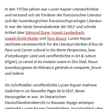
In den 1970er Jahren war Lucien Kayser Literaturkritiker
und verstand sich als Förderer der französischen Literatur
und der luxemburgischen französischsprachigen Literatur.
Er war der letzte Generalsekretär der SELF und schrieb
Artikel über
Edmond Dune
,
Joseph Leydenbach
,
Joseph-Émile Muller
und
Tony Bourg
. Lucien Kayser
zeichnete verantwortlich für die Literaturrubriken
Echos de
Paris
und
Carnet culturel
in
Die Warte-Perspectives
, bzw.
d'Lëtzebuerger Land
und veröffentlichte in
Art & culture
(Algier),
Le carnet et les instants
sowie in
Ons Stad
,
Revue
luxembourgeoise de littérature générale et comparée
,
forum
und
Galerie
.
Als Schriftsteller veröffentlichte Lucien Kayser mehrere
Gedichte in
Les Nouvelles Pages de la SELF
, deren
Herausgeber er war. Im literarischen
Deutschlandreisebericht
Le Nouveau Voyage artistique
verbindet Lucien Kayser Opernkritiken, hauptsächlich über