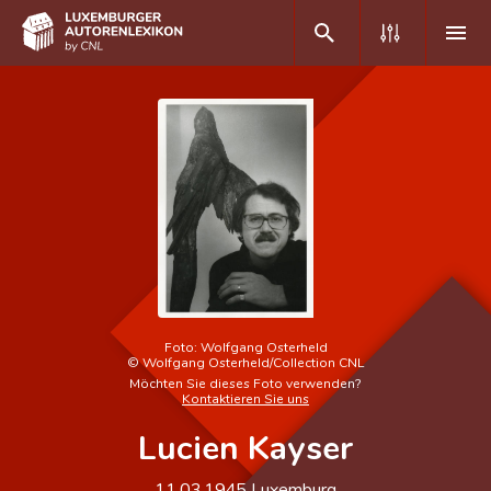
DE
FR
Home
Autor(inn)en A-Z
Erweiterte Suche
Häufige Fragen und Antworten
Foto:
Wolfgang Osterheld
©
Wolfgang Osterheld/Collection CNL
CNL
Möchten Sie dieses Foto verwenden?
Kontaktieren Sie uns
Forschungsgruppe
Lucien Kayser
Kontakt
11.03.1945
Luxemburg