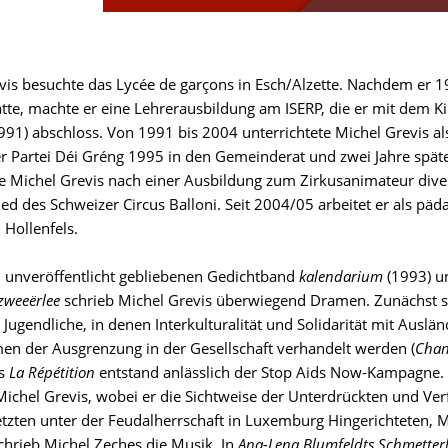
vis besuchte das Lycée de garçons in Esch/Alzette. Nachdem er 
atte, machte er eine Lehrerausbildung am ISERP, die er mit dem
991) abschloss. Von 1991 bis 2004 unterrichtete Michel Grevis als
er Partei Déi Gréng 1995 in den Gemeinderat und zwei Jahre spä
te Michel Grevis nach einer Ausbildung zum Zirkusanimateur diver
lied des Schweizer Circus Balloni. Seit 2004/05 arbeitet er als pä
 Hollenfels.
unveröffentlicht gebliebenen Gedichtband
kalendarium
(1993) 
zweeërlee
schrieb Michel Grevis überwiegend Dramen. Zunächst sc
 Jugendliche, in denen Interkulturalität und Solidarität mit Ausl
n der Ausgrenzung in der Gesellschaft verhandelt werden (
Chan
ds
La Répétition
entstand anlässlich der Stop Aids Now-Kampagne. 
ichel Grevis, wobei er die Sichtweise der Unterdrückten und V
etzten unter der Feudalherrschaft in Luxemburg Hingerichteten,
schrieb Michel Zeches die Musik. In
Ana-Lena Blumfeldts Schmetterl