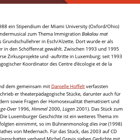
1988 ein Stipendium der Miami University (Oxford/Ohio)
 Kindermusical zum Thema Immigration
Bakalau mat
 Grundschullehrer in Esch/Alzette. Dort wurde er als
ter in den Schöffenrat gewählt. Zwischen 1993 und 1995
se Zirkusprojekte und -auftritte in Luxemburg; seit 1993
dagogischer Koordinator des Centre d'écologie et de la
und dem gemeinsam mit
Danielle Hoffelt
verfassten
hrieb er theaterpädagogische Stücke, darunter auch für
ändern sowie Fragen der Homosexualität thematisiert und
ge-Over
1996,
Himmel
2000,
Lügen
2001). Das Stück zum
Die Luxemburger Geschichte ist ein weiteres Thema im
erfolgten einnimmt, so im Bühnenmonolog
dies irae
(1998)
 Mathes von Medernach. Für das Stück, das 2003 auf CD
ingsschatten
verband Michel Grevis sieben Gedichte mit