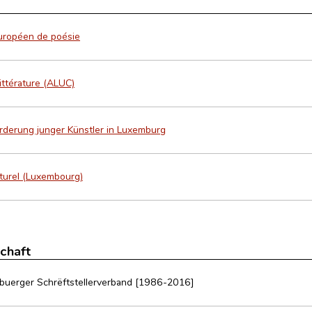
uropéen de poésie
ittérature (ALUC)
örderung junger Künstler in Luxemburg
lturel (Luxembourg)
schaft
buerger Schrëftstellerverband [1986-2016]