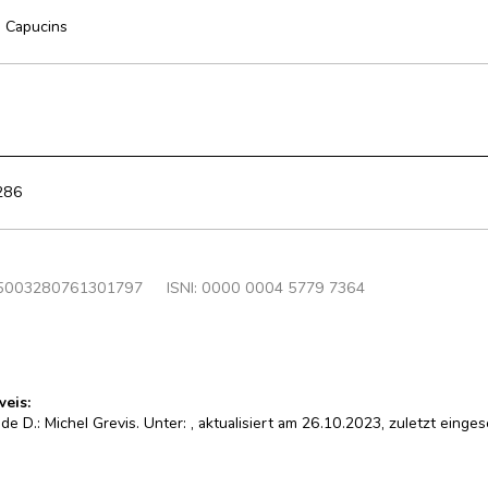
 Capucins
286
5003280761301797
ISNI: 0000 0004 5779 7364
weis:
de D.: Michel Grevis. Unter:
, aktualisiert am 26.10.2023, zuletzt eing