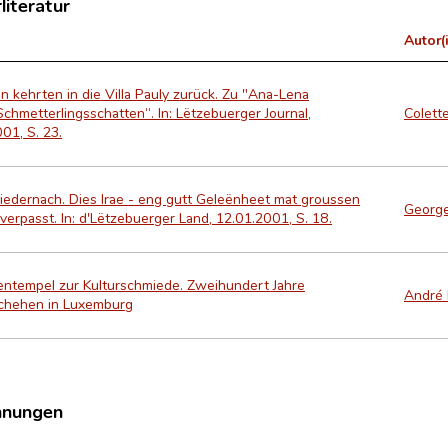
literatur
Autor(
 kehrten in die Villa Pauly zurück. Zu "Ana-Lena
Schmetterlingsschatten“. In: Lëtzebuerger Journal,
Colett
01, S. 23.
Miedernach. Dies Irae - eng gutt Geleënheet mat groussen
Georg
verpasst. In: d'Lëtzebuerger Land, 12.01.2001, S. 18.
ntempel zur Kulturschmiede. Zweihundert Jahre
André 
chehen in Luxemburg
hnungen