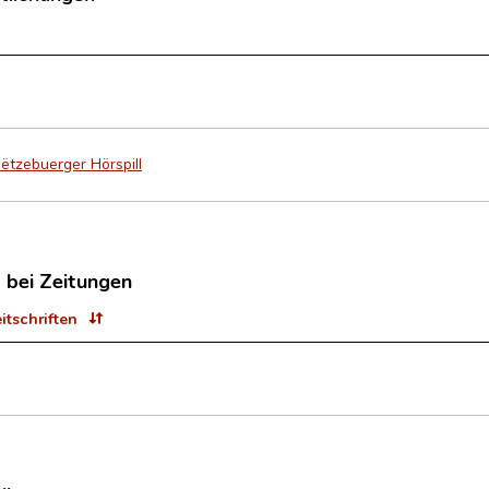
 lëtzebuerger Hörspill
t bei Zeitungen
eitschriften