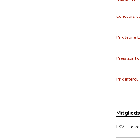
Concours e
Prix Jeune L
Preis zur F
Prix intercu
Mitglied
LSV - Lëtze