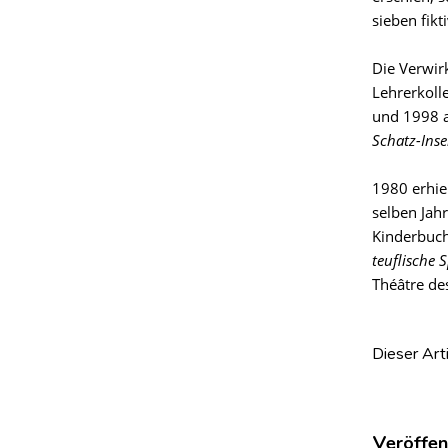
sieben fik
Die Verwir
Lehrerkoll
und 1998 a
Schatz-Inse
1980 erhie
selben Jah
Kinderbuc
teuflische 
Théâtre de
Dieser Art
Veröffen