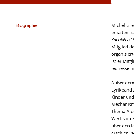
Biographie
Michel Gre
erhalten h
Kachkéis
(1
Mitglied d
organisier
ist er Mitg
jeunesse in
Außer dem 
Lyrikband
Kinder und
Mechanisme
Thema Ai
Werk von M
über den l
erschien, 