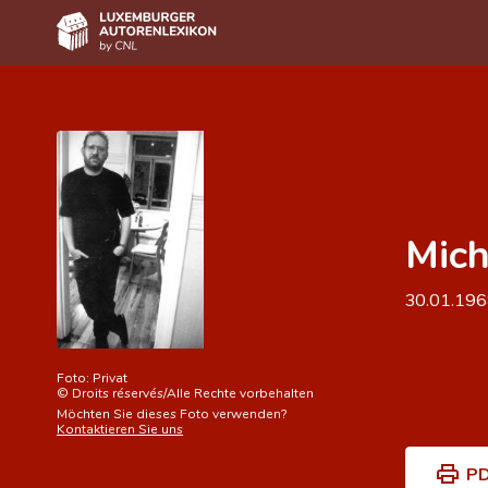
Home
Autor(inn)en A-Z
Erweiterte Suche
Mich
Häufige Fragen und Antworten
CNL
30.01.19
Forschungsgruppe
Kontakt
Foto:
Privat
©
Droits réservés/Alle Rechte vorbehalten
Möchten Sie dieses Foto verwenden?
Kontaktieren Sie uns
PD