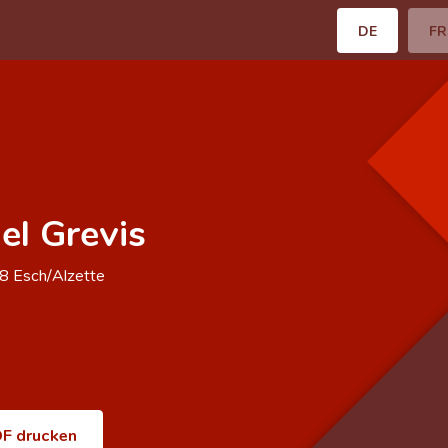
DE
FR
el Grevis
68
Esch/Alzette
F drucken