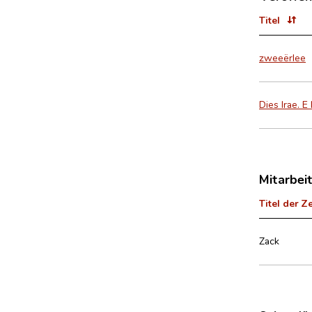
Titel
zweeërlee
Dies Irae. E
Mitarbei
Titel der Z
Zack