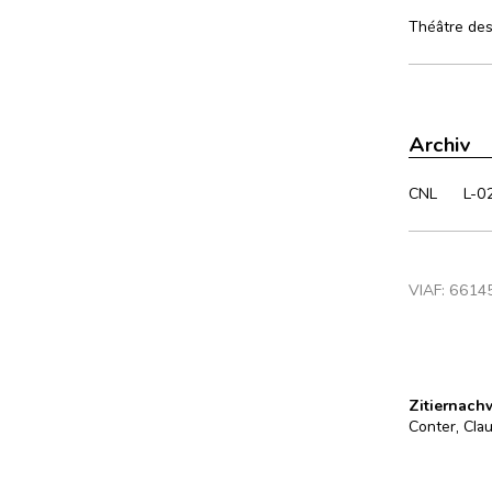
Théâtre des
Archiv
CNL
L-0
VIAF:
6614
Zitiernach
Conter, Clau