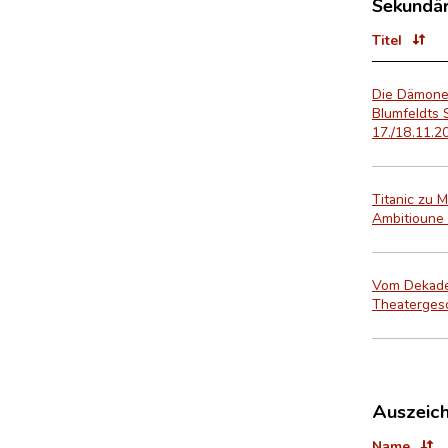
Sekundär
Titel
Die Dämonen
Blumfeldts 
17./18.11.20
Titanic zu 
Ambitioune 
Vom Dekade
Theaterges
Auszeic
Name