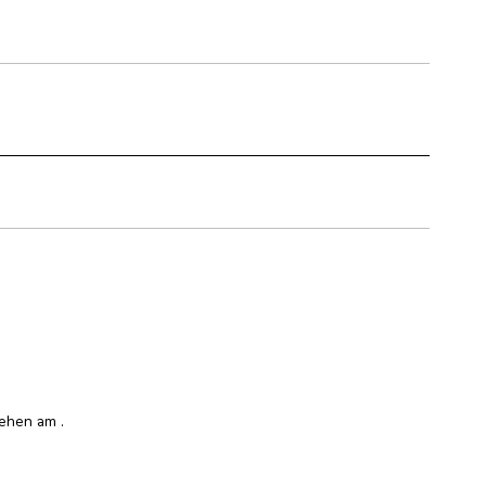
esehen am
.