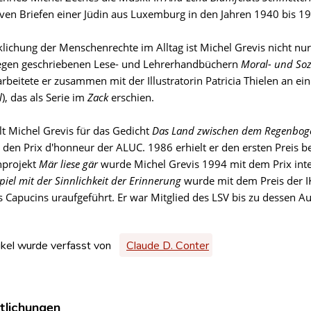
tiven Briefen einer Jüdin aus Luxemburg in den Jahren 1940 bis 1
klichung der Menschenrechte im Alltag ist Michel Grevis nicht nu
egen geschriebenen Lese- und Lehrerhandbüchern
Moral- und Soz
rbeitete er zusammen mit der Illustratorin Patricia Thielen an ei
l
), das als Serie im
Zack
erschien.
lt Michel Grevis für das Gedicht
Das Land zwischen dem Regenbog
r den Prix d'honneur der ALUC. 1986 erhielt er den ersten Preis 
hprojekt
Mär liese gär
wurde Michel Grevis 1994 mit dem Prix int
Spiel mit der Sinnlichkeit der Erinnerung
wurde mit dem Preis der IK
s Capucins uraufgeführt. Er war Mitglied des LSV bis zu dessen A
ikel wurde verfasst von
Claude D. Conter
tlichungen