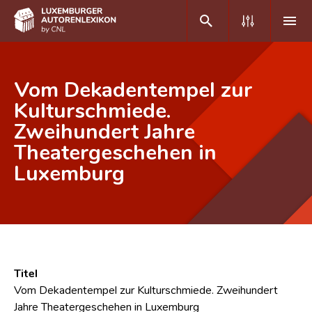
DE
FR
Vom Dekadentempel zur
Kulturschmiede.
Zweihundert Jahre
Home
Theatergeschehen in
Autor(inn)en A-Z
Luxemburg
Erweiterte Suche
Häufige Fragen und Antworten
CNL
Forschungsgruppe
Titel
Vom Dekadentempel zur Kulturschmiede. Zweihundert
Kontakt
Jahre Theatergeschehen in Luxemburg