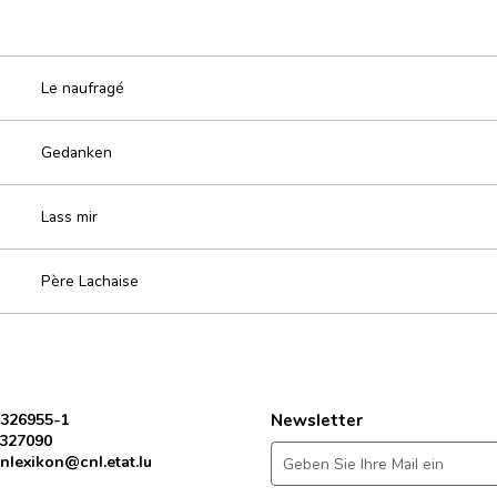
Le naufragé
Gedanken
Lass mir
Père Lachaise
 326955-1
Newsletter
 327090
nlexikon@cnl.etat.lu