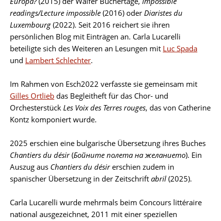
Europa?
(2015) der Walfer Büchertage,
Impossible
readings/Lecture impossible
(2016) oder
Diaristes du
Luxembourg
(2022). Seit 2016 reichert sie ihren
persönlichen Blog mit Einträgen an. Carla Lucarelli
beteiligte sich des Weiteren an Lesungen mit
Luc Spada
und
Lambert Schlechter
.
Im Rahmen von Esch2022 verfasste sie gemeinsam mit
Gilles Ortlieb
das Begleitheft für das Chor- und
Orchesterstück
Les Voix des Terres rouges
, das von Catherine
Kontz komponiert wurde.
2025 erschien eine bulgarische Übersetzung ihres Buches
Chantiers du désir
(
Бойните полета на желанието
). Ein
Auszug aus
Chantiers du désir
erschien zudem in
spanischer Übersetzung in der Zeitschrift
abril
(2025).
Carla Lucarelli wurde mehrmals beim Concours littéraire
national ausgezeichnet, 2011 mit einer speziellen