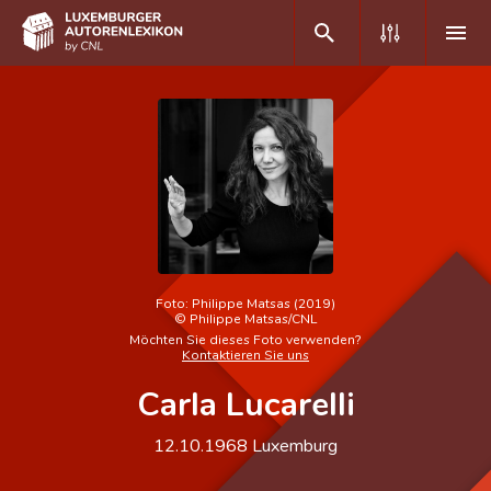
DE
FR
Home
Autor(inn)en A-Z
Erweiterte Suche
Foto:
Philippe Matsas (2019)
©
Philippe Matsas/CNL
Häufige Fragen und Antworten
Möchten Sie dieses Foto verwenden?
Kontaktieren Sie uns
CNL
Carla Lucarelli
Forschungsgruppe
12.10.1968
Luxemburg
Kontakt