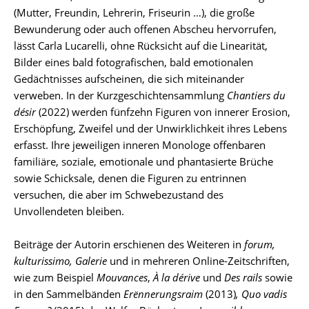
(Mutter, Freundin, Lehrerin, Friseurin …), die große
Bewunderung oder auch offenen Abscheu hervorrufen,
lässt Carla Lucarelli, ohne Rücksicht auf die Linearität,
Bilder eines bald fotografischen, bald emotionalen
Gedächtnisses aufscheinen, die sich miteinander
verweben. In der Kurzgeschichtensammlung
Chantiers du
désir
(2022) werden fünfzehn Figuren von innerer Erosion,
Erschöpfung, Zweifel und der Unwirklichkeit ihres Lebens
erfasst. Ihre jeweiligen inneren Monologe offenbaren
familiäre, soziale, emotionale und phantasierte Brüche
sowie Schicksale, denen die Figuren zu entrinnen
versuchen, die aber im Schwebezustand des
Unvollendeten bleiben.
Beiträge der Autorin erschienen des Weiteren in
forum,
kulturissimo, Galerie
und in mehreren Online-Zeitschriften,
wie zum Beispiel
Mouvances
,
À la dérive
und
Des rails
sowie
in den Sammelbänden
Erënnerungsraim
(2013)
, Quo vadis