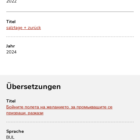
2022
Titel
salztage + zurück
Jahr
2024
Übersetzungen
Titel
Бойните полета на желанието. за промькващите се
призраци. разкази
Sprache
BUL