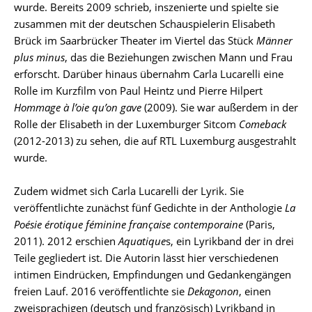
wurde. Bereits 2009 schrieb, inszenierte und spielte sie
zusammen mit der deutschen Schauspielerin Elisabeth
Brück im Saarbrücker Theater im Viertel das Stück
Männer
plus minus
, das die Beziehungen zwischen Mann und Frau
erforscht. Darüber hinaus übernahm Carla Lucarelli eine
Rolle im Kurzfilm von Paul Heintz und Pierre Hilpert
Hommage à l’oie qu’on gave
(2009). Sie war außerdem in der
Rolle der Elisabeth in der Luxemburger Sitcom
Comeback
(2012-2013) zu sehen, die auf RTL Luxemburg ausgestrahlt
wurde.
Zudem widmet sich Carla Lucarelli der Lyrik. Sie
veröffentlichte zunächst fünf Gedichte in der Anthologie
La
Poésie érotique féminine française contemporaine
(Paris,
2011). 2012 erschien
Aquatique
s, ein Lyrikband der in drei
Teile gegliedert ist. Die Autorin lässt hier verschiedenen
intimen Eindrücken, Empfindungen und Gedankengängen
freien Lauf. 2016 veröffentlichte sie
Dekagonon
, einen
zweisprachigen (deutsch und französisch) Lyrikband in