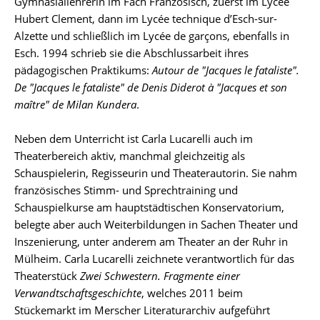
Gymnasiallehrerin im Fach Französisch, zuerst im Lycée
Hubert Clement, dann im Lycée technique d’Esch-sur-
Alzette und schließlich im Lycée de garçons, ebenfalls in
Esch. 1994 schrieb sie die Abschlussarbeit ihres
pädagogischen Praktikums:
Autour de "Jacques le fataliste".
De "Jacques le fataliste" de Denis Diderot à "Jacques et son
maître" de Milan Kundera
.
Neben dem Unterricht ist Carla Lucarelli auch im
Theaterbereich aktiv, manchmal gleichzeitig als
Schauspielerin, Regisseurin und Theaterautorin. Sie nahm
französisches Stimm- und Sprechtraining und
Schauspielkurse am hauptstädtischen Konservatorium,
belegte aber auch Weiterbildungen in Sachen Theater und
Inszenierung, unter anderem am Theater an der Ruhr in
Mülheim. Carla Lucarelli zeichnete verantwortlich für das
Theaterstück
Zwei Schwestern. Fragmente einer
Verwandtschaftsgeschichte
, welches 2011 beim
Stückemarkt im Merscher Literaturarchiv aufgeführt