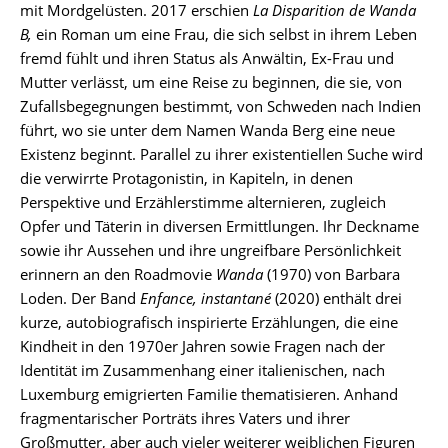
mit Mordgelüsten. 2017 erschien
La Disparition de Wanda
B,
ein Roman um eine Frau, die sich selbst in ihrem Leben
fremd fühlt und ihren Status als Anwältin, Ex-Frau und
Mutter verlässt, um eine Reise zu beginnen, die sie, von
Zufallsbegegnungen bestimmt, von Schweden nach Indien
führt, wo sie unter dem Namen Wanda Berg eine neue
Existenz beginnt. Parallel zu ihrer existentiellen Suche wird
die verwirrte Protagonistin, in Kapiteln, in denen
Perspektive und Erzählerstimme alternieren, zugleich
Opfer und Täterin in diversen Ermittlungen. Ihr Deckname
sowie ihr Aussehen und ihre ungreifbare Persönlichkeit
erinnern an den Roadmovie
Wanda
(1970) von Barbara
Loden. Der Band
Enfance, instantané
(2020) enthält drei
kurze, autobiografisch inspirierte Erzählungen, die eine
Kindheit in den 1970er Jahren sowie Fragen nach der
Identität im Zusammenhang einer italienischen, nach
Luxemburg emigrierten Familie thematisieren. Anhand
fragmentarischer Porträts ihres Vaters und ihrer
Großmutter, aber auch vieler weiterer weiblichen Figuren