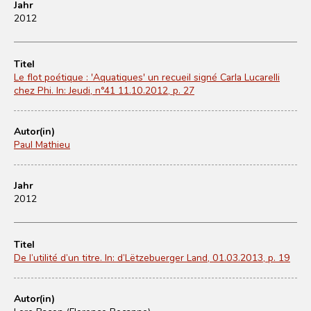
Jahr
2012
Titel
Le flot poétique : 'Aquatiques' un recueil signé Carla Lucarelli
chez Phi. In: Jeudi, n°41 11.10.2012, p. 27
Autor(in)
Paul Mathieu
Jahr
2012
Titel
De l’utilité d’un titre. In: d’Lëtzebuerger Land, 01.03.2013, p. 19
Autor(in)