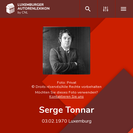
DE
FR
Home
Autor(inn)en A-Z
Erweiterte Suche
Foto:
Privat
©
Droits réservés/Alle Rechte vorbehalten
Häufige Fragen und Antworten
Möchten Sie dieses Foto verwenden?
Kontaktieren Sie uns
CNL
Serge Tonnar
Forschungsgruppe
03.02.1970
Luxemburg
Kontakt