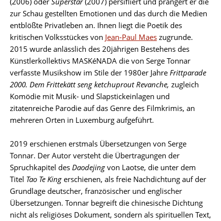
(2006) oder
Superstar
(2007) persifliert und prangert er die
zur Schau gestellten Emotionen und das durch die Medien
entblößte Privatleben an. Ihnen liegt die Poetik des
kritischen Volksstückes von
Jean-Paul Maes
zugrunde.
2015 wurde anlässlich des 20jährigen Bestehens des
Künstlerkollektivs MASKéNADA die von Serge Tonnar
verfasste Musikshow im Stile der 1980er Jahre
Frittparade
2000. Dem Frittekätt seng ketchuprout Revanche,
zugleich
Komödie mit Musik- und Slapstickeinlagen und
zitatenreiche Parodie auf das Genre des Filmkrimis, an
mehreren Orten in Luxemburg aufgeführt.
2019 erschienen erstmals Übersetzungen von Serge
Tonnar. Der Autor versteht die Übertragungen der
Spruchkapitel des
Daodejing
von Laotse, die unter dem
Titel
Tao Te King
erschienen, als freie Nachdichtung auf der
Grundlage deutscher, französischer und englischer
Übersetzungen. Tonnar begreift die chinesische Dichtung
nicht als religiöses Dokument, sondern als spirituellen Text,