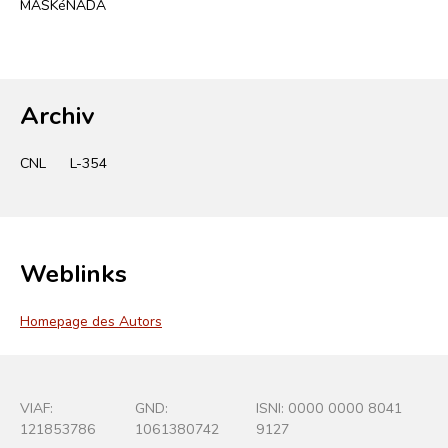
MASKéNADA
Archiv
CNL
L-354
Weblinks
Homepage des Autors
VIAF:
GND:
ISNI: 0000 0000 8041
121853786
1061380742
9127