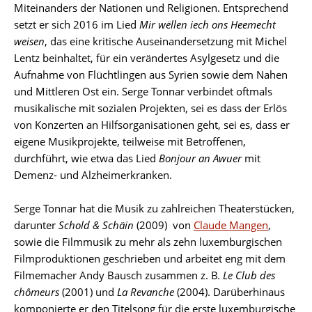
Miteinanders der Nationen und Religionen. Entsprechend
setzt er sich 2016 im Lied
Mir wëllen iech ons Heemecht
weisen
, das eine kritische Auseinandersetzung mit Michel
Lentz beinhaltet, für ein verändertes Asylgesetz und die
Aufnahme von Flüchtlingen aus Syrien sowie dem Nahen
und Mittleren Ost ein. Serge Tonnar verbindet oftmals
musikalische mit sozialen Projekten, sei es dass der Erlös
von Konzerten an Hilfsorganisationen geht, sei es, dass er
eigene Musikprojekte, teilweise mit Betroffenen,
durchführt, wie etwa das Lied
Bonjour an Awuer
mit
Demenz- und Alzheimerkranken.
Serge Tonnar hat die Musik zu zahlreichen Theaterstücken,
darunter
Schold & Schäin
(2009) von
Claude Mangen
,
sowie die Filmmusik zu mehr als zehn luxemburgischen
Filmproduktionen geschrieben und arbeitet eng mit dem
Filmemacher Andy Bausch zusammen z. B.
Le Club des
chômeurs
(2001) und
La Revanche
(2004). Darüberhinaus
komponierte er den Titelsong für die erste luxemburgische