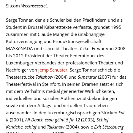
Sitcom
Weemseesdet
.
Serge Tonnar, der als Schüler bei den Pfadfindern und als
Student in Brüssel Kabaretttexte verfasste, gründet 1995
zusammen mit Claude Mangen die unabhängige
Kulturvereinigung und Produktionsgesellschaft
MASKéNADA und schreibt Theaterstücke. Er war von 2008
bis 2012 Präsident der Theater Federatioun, des
Luxemburger Verbandes der professionellen Theater und
Nachfolger von
Jemp Schuster
. Serge Tonnar schrieb die
Theaterstücke
Talkshow
(2004) und
Superstar
(2007) für das
Theaterfestival in Steinfort. In seinen Dramen setzt er sich
mit dem Verhältnis medial generierter Wirklichkeiten,
individuellen und sozialen Authentizitätsbekundungen
sowie mit dem Alltags- und virtuellen Traumleben
auseinander. In den luxemburgischsprachigen Stücken
Eat
It
(2001),
All Daach esou géint 5 fir 12
(2003),
Schlof
Këndche, schlof
und
Talkshow
(2004), sowie
Exit Lëtzebuerg