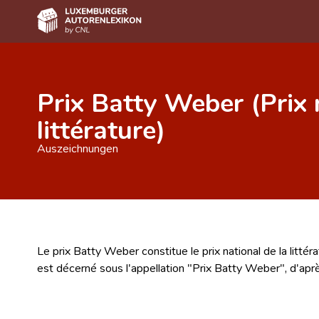
Home
Prix Batty Weber (Prix 
Autor(inn)en A-Z
littérature)
Erweiterte Suche
Auszeichnungen
Häufige Fragen und Antworten
CNL
Forschungsgruppe
Kontakt
Le prix Batty Weber constitue le prix national de la litté
est décerné sous l'appellation "Prix Batty Weber", d'aprè