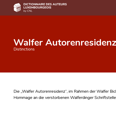
Accueil
Auteur(e)s A-Z
Walfer Autorenresiden
Recherche avancée
Distinctions
Foire aux questions
CNL
Équipe scientifique
Contact
Die „Walfer Autorenresidenz“, im Rahmen der Walfer Bi
Hommage an die verstorbenen Walferdinger Schriftstelle