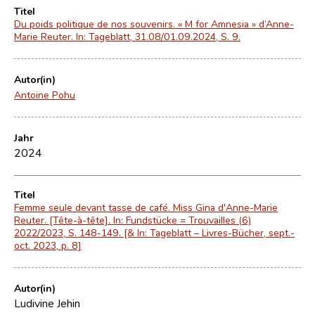
Titel
Du poids politique de nos souvenirs. « M for Amnesia » d’Anne-
Marie Reuter. In: Tageblatt, 31.08/01.09.2024, S. 9.
Autor(in)
Antoine Pohu
Jahr
2024
Titel
Femme seule devant tasse de café. Miss Gina d'Anne-Marie
Reuter. [Tête-à-tête]. In: Fundstücke = Trouvailles (6)
2022/2023, S. 148-149. [& In: Tageblatt – Livres-Bücher, sept.-
oct. 2023, p. 8]
Autor(in)
Ludivine Jehin