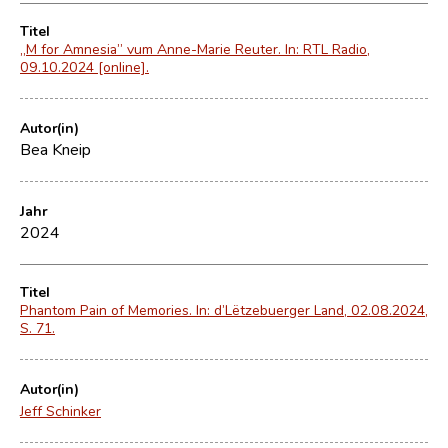
Titel
„M for Amnesia” vum Anne-Marie Reuter. In: RTL Radio,
09.10.2024 [online].
Autor(in)
Bea Kneip
Jahr
2024
Titel
Phantom Pain of Memories. In: d’Lëtzebuerger Land, 02.08.2024,
S. 71.
Autor(in)
Jeff Schinker