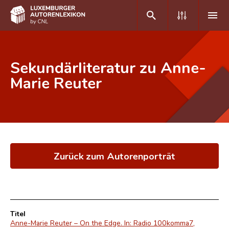
DE
FR
Sekundärliteratur zu Anne-
Marie Reuter
Home
Autor(inn)en A-Z
Erweiterte Suche
Zurück zum Autorenporträt
Häufige Fragen und Antworten
CNL
Forschungsgruppe
Titel
Kontakt
Anne-Marie Reuter – On the Edge. In: Radio 100komma7,