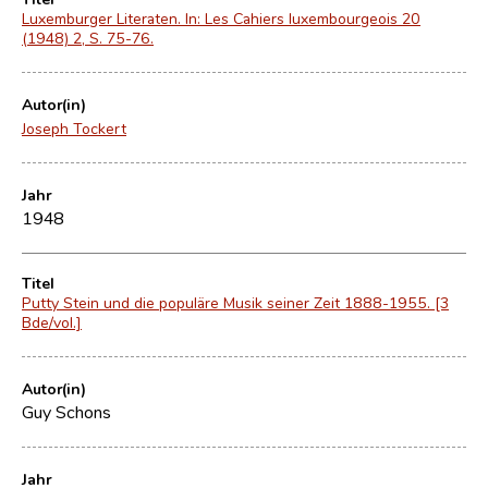
Luxemburger Literaten. In: Les Cahiers luxembourgeois 20
(1948) 2, S. 75-76.
Autor(in)
Joseph Tockert
Jahr
1948
Titel
Putty Stein und die populäre Musik seiner Zeit 1888-1955. [3
Bde/vol.]
Autor(in)
Guy Schons
Jahr