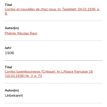
Titel
Contes et nouvelles de chez nous. In: Tageblatt, 04.01.1936, p.
8.
Autor(in)
Philinte (Nicolas Ries)
Jahr
1936
Titel
Contes luxembourgeois [Critique]. In: L’Alsace française 16
(10.03.1936) Nr. 3, p. 73
Autor(in)
Unbekannt