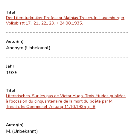
Titel
Der Literaturkritiker Professor Mathias Tresch. In: Luxemburger
Volksblatt 17., 21., 22., 23. + 24.08.1935.
Autor(in)
Anonym (Unbekannt)
Jahr
1935
Titel
Literarisches. Sur les pas de Victor Hugo. Trois études publiées
à l’occasion du cinquantenaire de la mort du poête par M.
Tresch. In: Obermosel-Zeitung 11.10.1935, p. 8
Autor(in)
M. (Unbekannt)