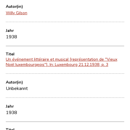
Autor(in)
Willy Gilson
Jahr
1938
Titel
Un événement littéraire et musical [représentation de "Vieux
Noël luxembourgeois"]. In: Luxembourg 21.12.1938, p. 3
Autor(in)
Unbekannt
Jahr
1938
Titel