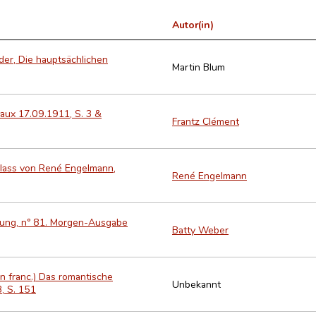
Autor(in)
der, Die hauptsächlichen
Martin Blum
aux 17.09.1911, S. 3 &
Frantz Clément
hlass von René Engelmann,
René Engelmann
eitung, nº 81. Morgen-Ausgabe
Batty Weber
n franc.) Das romantische
Unbekannt
, S. 151