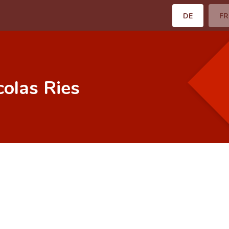
DE
FR
colas Ries