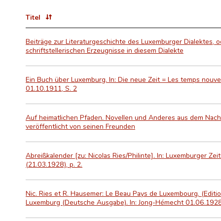
Titel
Beiträge zur Literaturgeschichte des Luxemburger Dialektes, o
schriftstellerischen Erzeugnisse in diesem Dialekte
Ein Buch über Luxemburg. In: Die neue Zeit = Les temps nouve
01.10.1911, S. 2
Auf heimatlichen Pfaden. Novellen und Anderes aus dem Nac
veröffentlicht von seinen Freunden
Abreißkalender [zu: Nicolas Ries/Philinte]. In: Luxemburger Z
(21.03.1928), p. 2.
Nic. Ries et R. Hausemer: Le Beau Pays de Luxembourg. (Editio
Luxemburg (Deutsche Ausgabe). In: Jong-Hémecht 01.06.1928