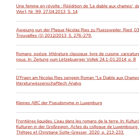
Une femme en révolte : Réédition de 'Le diable aux champs', de
Wort, Nr. 99, 27.04.2013, S. 14
Aweiung vun der Plaque Nicolas Ries zu Fluessweiler. Ried, 03
Trouvailles (1) 2012/2013, S. 276-279.
Romans, poésie, littérature classique, livre de cuisine, caricat
nous. In: Zeitung vum Lëtzebuerger Vollek 24.1-01.2014, p. 8
D'Fraen am Nicolas Ries sengem Roman "Le Diable aux Champs
literaturwëssenschaftlech Analys
Kleines ABC der Pseudonyme in Luxemburg
Frontières liquides. L’eau dans les romans de la terre. In: Kult
Kulturen in der Großregion. Actes du colloque de Luxembourg 
Thiltges et Christiane Solte-Gresser, 2020, p. 213-233.