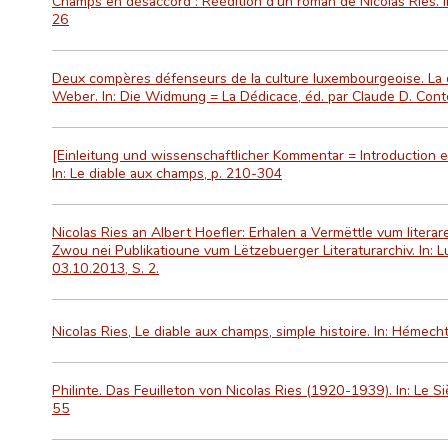
Champs en désaccord : Réédition d'un roman de Nicolas Ries. In
26
Deux compères défenseurs de la culture luxembourgeoise. La d
Weber. In: Die Widmung = La Dédicace, éd. par Claude D. Cont
[Einleitung und wissenschaftlicher Kommentar = Introduction e
In: Le diable aux champs, p. 210-304
Nicolas Ries an Albert Hoefler: Erhalen a Vermëttle vum litera
Zwou nei Publikatioune vum Lëtzebuerger Literaturarchiv. In:
03.10.2013, S. 2.
Nicolas Ries, Le diable aux champs, simple histoire. In: Hémech
Philinte. Das Feuilleton von Nicolas Ries (1920-1939). In: Le Siè
55