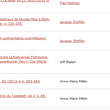
: Le Jeudi, Nr.13, 28.03.2013, p.
Paul Mathieu
édicace de Nicolas Ries à Batty
Jacques Steffen
er, p. 130-135.
t commentaires scientifiques]:
Jacques Steffen
resche Lëtzebuerger Patrimoine.
 Luxemburger Wort – Die Warte,
Jeff Baden
t, 65 (2013) 4, p. 483-485
Anne-Marie Millim
cle du Tageblatt, vol 1, p. 49-
Anne-Marie Millim