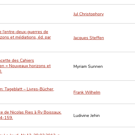
Jul Christophory
de l’entre-deux-guerres de
zons et médiations, éd. par
Jacques Steffen
acette des Cahiers
gen = Nouveaux horizons et
Myriam Sunnen
0.
 In: Tageblatt – Livres-Bücher,
Frank Wilhelm
e de Nicolas Ries à Ry Boissaux.
Ludivine Jehin
54-159.