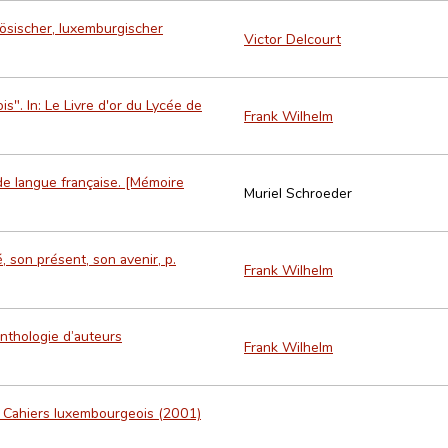
ösischer, luxemburgischer
Victor Delcourt
s". In: Le Livre d'or du Lycée de
Frank Wilhelm
e langue française. [Mémoire
Muriel Schroeder
 son présent, son avenir, p.
Frank Wilhelm
Anthologie d’auteurs
Frank Wilhelm
es Cahiers luxembourgeois (2001)