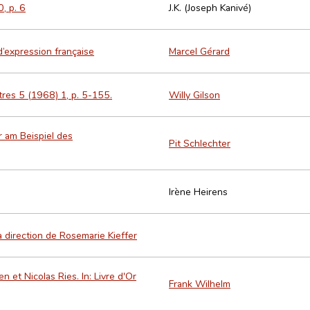
, p. 6
J.K. (Joseph Kanivé)
’expression française
Marcel Gérard
tres 5 (1968) 1, p. 5-155.
Willy Gilson
 am Beispiel des
Pit Schlechter
Irène Heirens
a direction de Rosemarie Kieffer
 et Nicolas Ries. In: Livre d'Or
Frank Wilhelm