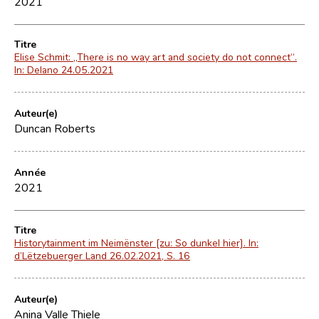
2021
Titre
Elise Schmit: „There is no way art and society do not connect“.
In: Delano 24.05.2021
Auteur(e)
Duncan Roberts
Année
2021
Titre
Historytainment im Neimënster [zu: So dunkel hier]. In:
d’Lëtzebuerger Land 26.02.2021, S. 16
Auteur(e)
Anina Valle Thiele