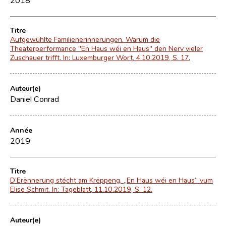
Titre
Aufgewühlte Familienerinnerungen. Warum die
Theaterperformance "En Haus wéi en Haus" den Nerv vieler
Zuschauer trifft. In: Luxemburger Wort, 4.10.2019, S. 17.
Auteur(e)
Daniel Conrad
Année
2019
Titre
D’Erënnerung stécht am Krëppeng. „En Haus wéi en Haus“ vum
Elise Schmit. In: Tageblatt, 11.10.2019, S. 12.
Auteur(e)