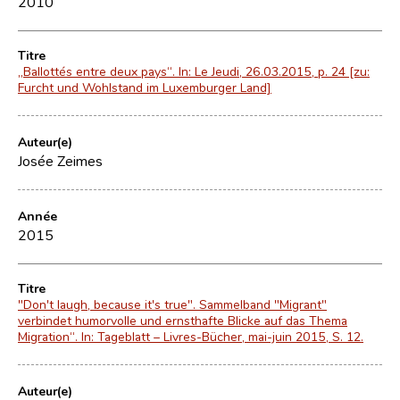
2010
Titre
„Ballottés entre deux pays“. In: Le Jeudi, 26.03.2015, p. 24 [zu:
Furcht und Wohlstand im Luxemburger Land]
Auteur(e)
Josée Zeimes
Année
2015
Titre
"Don't laugh, because it's true". Sammelband "Migrant"
verbindet humorvolle und ernsthafte Blicke auf das Thema
Migration“. In: Tageblatt – Livres-Bücher, mai-juin 2015, S. 12.
Auteur(e)