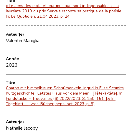
Titre
« Le sens des mots et leur musique sont indispensables ». La
lauréate 2019 du prix Servais raconte sa pratique de la poésie.
In: Le Quotidien, 21.04.2023, p. 24.
Auteur(e)
Valentin Maniglia
Année
2023
Titre
Charon mit himmelblauen Schnürsenkeln. Ingrid in Elise Schmits
Kurzgeschichte "Letztes Haus vor dem Meer". [Tête-à-tête]. In:
Fundstücke = Trouvailles (6) 2022/2023, S. 150-151. [& In:
Tageblatt – Livres-Bücher, sept.-oct. 2023, p. 9]
Auteur(e)
Nathalie Jacoby