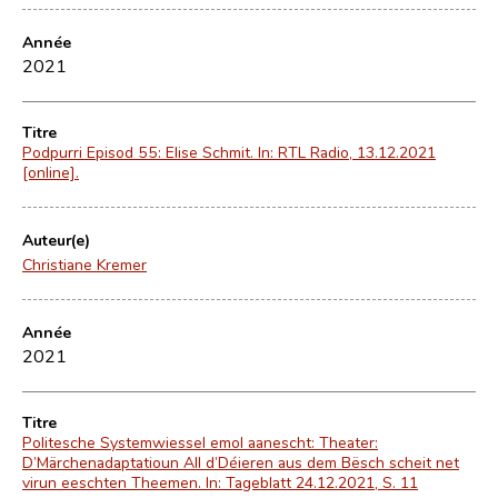
Année
2021
Titre
Podpurri Episod 55: Elise Schmit. In: RTL Radio, 13.12.2021
[online].
Auteur(e)
Christiane Kremer
Année
2021
Titre
Politesche Systemwiessel emol aanescht: Theater:
D’Märchenadaptatioun All d’Déieren aus dem Bësch scheit net
virun eeschten Theemen. In: Tageblatt 24.12.2021, S. 11