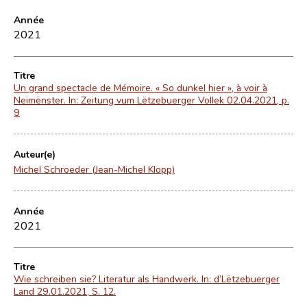
Année
2021
Titre
Un grand spectacle de Mémoire. « So dunkel hier », à voir à
Neimënster. In: Zeitung vum Lëtzebuerger Vollek 02.04.2021, p.
9
Auteur(e)
Michel Schroeder (Jean-Michel Klopp)
Année
2021
Titre
Wie schreiben sie? Literatur als Handwerk. In: d’Lëtzebuerger
Land 29.01.2021, S. 12.