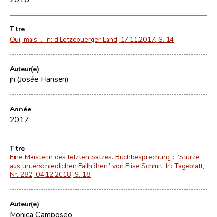
Titre
Oui, mais ... In: d'Lëtzebuerger Land, 17.11.2017, S. 14
Auteur(e)
jh (Josée Hansen)
Année
2017
Titre
Eine Meisterin des letzten Satzes. Buchbesprechung : "Stürze
aus unterschiedlichen Fallhöhen" von Elise Schmit. In: Tageblatt,
Nr. 282, 04.12.2018, S. 18
Auteur(e)
Monica Camposeo