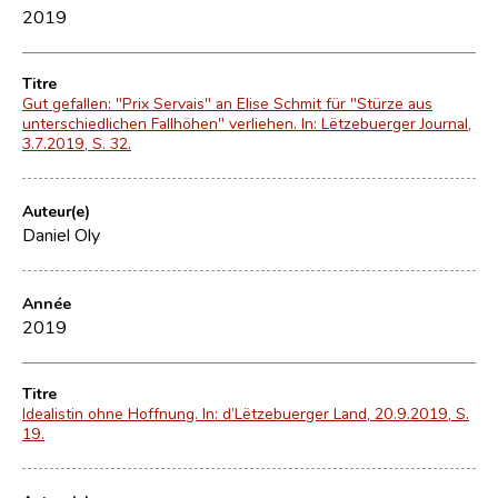
2019
Titre
Gut gefallen: "Prix Servais" an Elise Schmit für "Stürze aus
unterschiedlichen Fallhöhen" verliehen. In: Lëtzebuerger Journal,
3.7.2019, S. 32.
Auteur(e)
Daniel Oly
Année
2019
Titre
Idealistin ohne Hoffnung. In: d’Lëtzebuerger Land, 20.9.2019, S.
19.