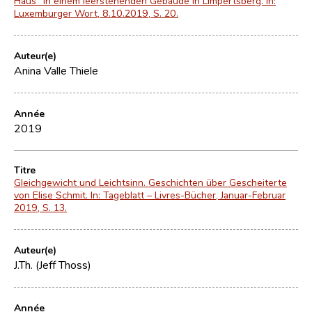
Haus" in einem leerstehenden Gebäude in Limpertsberg. In:
Luxemburger Wort, 8.10.2019, S. 20.
Auteur(e)
Anina Valle Thiele
Année
2019
Titre
Gleichgewicht und Leichtsinn. Geschichten über Gescheiterte
von Elise Schmit. In: Tageblatt – Livres-Bücher, Januar-Februar
2019, S. 13.
Auteur(e)
J.Th. (Jeff Thoss)
Année