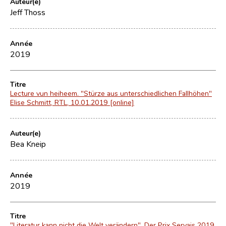
Auteur(e)
Jeff Thoss
Année
2019
Titre
Lecture vun heiheem. "Stürze aus unterschiedlichen Fallhöhen"
Elise Schmitt, RTL, 10.01.2019 [online]
Auteur(e)
Bea Kneip
Année
2019
Titre
"Literatur kann nicht die Welt verändern". Der Prix Servais 2019