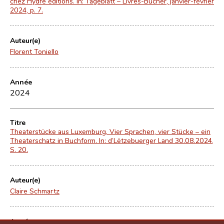
chez Hydre éditions. In: Tageblatt – Livres-Bücher, janvier-février
2024, p. 7.
Auteur(e)
Florent Toniello
Année
2024
Titre
Theaterstücke aus Luxemburg. Vier Sprachen, vier Stücke – ein
Theaterschatz in Buchform. In: d’Lëtzebuerger Land 30.08.2024,
S. 20.
Auteur(e)
Claire Schmartz
Année