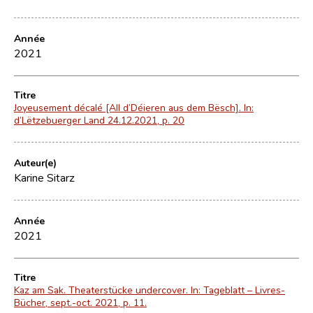
Année
2021
Titre
Joyeusement décalé [All d’Déieren aus dem Bësch]. In:
d’Lëtzebuerger Land 24.12.2021, p. 20
Auteur(e)
Karine Sitarz
Année
2021
Titre
Kaz am Sak. Theaterstücke undercover. In: Tageblatt – Livres-
Bücher, sept.-oct. 2021, p. 11.