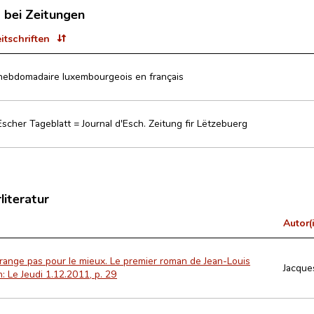
t bei Zeitungen
eitschriften
 l'hebdomadaire luxembourgeois en français
Escher Tageblatt = Journal d'Esch. Zeitung fir Lëtzebuerg
literatur
Autor(
rrange pas pour le mieux. Le premier roman de Jean-Louis
Jacques
n: Le Jeudi 1.12.2011, p. 29