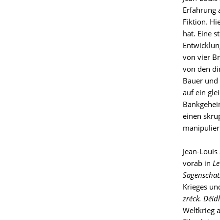
Erfahrung 
Fiktion. H
hat. Eine s
Entwicklun
von vier B
von den di
Bauer und 
auf ein gl
Bankgeheim
einen skru
manipulier
Jean-Louis
vorab in
Le
Sagenschat
Krieges un
zréck. Déid
Weltkrieg 