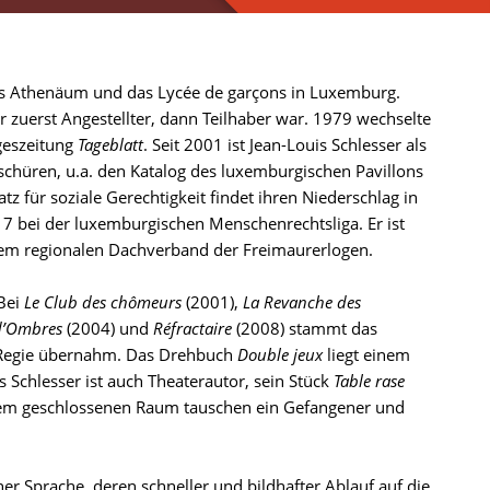
s Athenäum und das Lycée de garçons in Luxemburg.
r zuerst Angestellter, dann Teilhaber war. 1979 wechselte
geszeitung
Tageblatt
. Seit 2001 ist Jean-Louis Schlesser als
roschüren, u.a. den Katalog des luxemburgischen Pavillons
atz für soziale Gerechtigkeit findet ihren Niederschlag in
 bei der luxemburgischen Menschenrechtsliga. Er ist
em regionalen Dachverband der Freimaurerlogen.
 Bei
Le Club des chômeurs
(2001),
La Revanche des
d’Ombres
(2004) und
Réfractaire
(2008) stammt das
ie Regie übernahm. Das Drehbuch
Double jeux
liegt einem
 Schlesser ist auch Theaterautor, sein Stück
Table rase
nem geschlossenen Raum tauschen ein Gefangener und
er Sprache, deren schneller und bildhafter Ablauf auf die