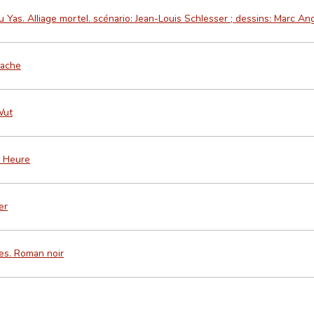
 Yas. Alliage mortel. scénario: Jean-Louis Schlesser ; dessins: Marc An
Rache
Wut
e Heure
er
es. Roman noir