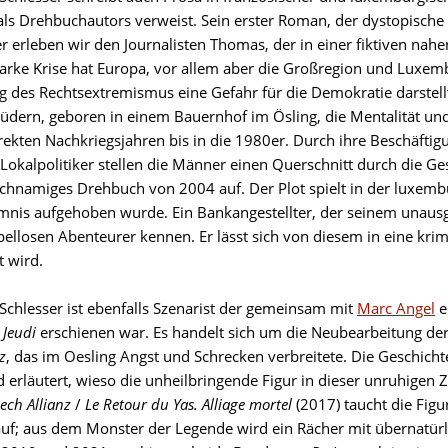
als Drehbuchautors verweist. Sein erster Roman, der dystopische 
ier erleben wir den Journalisten Thomas, der in einer fiktiven 
tarke Krise hat Europa, vor allem aber die Großregion und Luxembu
g des Rechtsextremismus eine Gefahr für die Demokratie darstell
rüdern, geboren in einem Bauernhof im Ösling, die Mentalität un
rekten Nachkriegsjahren bis in die 1980er. Durch ihre Beschäftig
Lokalpolitiker stellen die Männer einen Querschnitt durch die Ge
eichnamiges Drehbuch von 2004 auf. Der Plot spielt in der luxembu
nis aufgehoben wurde. Ein Bankangestellter, der seinem unausge
pellosen Abenteurer kennen. Er lässt sich von diesem in eine krim
t wird.
 Schlesser ist ebenfalls Szenarist der gemeinsam mit
Marc Angel
e
 Jeudi
erschienen war. Es handelt sich um die Neubearbeitung d
z
, das im Oesling Angst und Schrecken verbreitete. Die Geschich
d erläutert, wieso die unheilbringende Figur in dieser unruhigen
lech Allianz
/
Le Retour du Yas. Alliage mortel
(2017) taucht die Fig
auf; aus dem Monster der Legende wird ein Rächer mit übernatürl