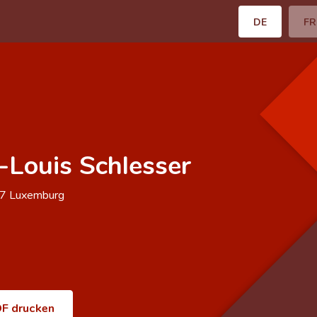
DE
FR
-Louis Schlesser
47
Luxemburg
F drucken