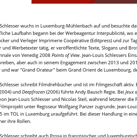
 Schlesser wuchs in Luxemburg-Mühlenbach auf und besuchte da
fliche Laufbahn begann bei der Werbeagentur Interpublicité, wo e
cker und Verleger Imprimerie Coopérative (Editpress) und zur Ta
r und Werbetexter tätig, er veröffentlichte Texte, Slogans und B
ennale von Venedig 2008
Points of View
. Jean-Louis Schlessers Eins
reiben, aber auch in seinem Engagement zwischen 2013 und 2017
 und war "Grand Orateur" beim Grand Orient de Luxembourg, d
 Schlesser schreibt Filmdrehbücher und ist im Filmgeschäft aktiv.
2004) und
Deepfrozen
(2006) führte Andy Bausch Regie. Bei
Jeux 
on Jean-Louis Schlesser und Nicolas Steil, während letzterer d
Filmprojekt unter Regisseur Wolfgang Panzer zugrunde. Jean-Louis
 im TOL in Luxemburg uraufgeführt. Bei dieser Handlung in ei
er ihre Rollen.
 Schlesser schreibt auch Prosa in französischer und luxemburgisch