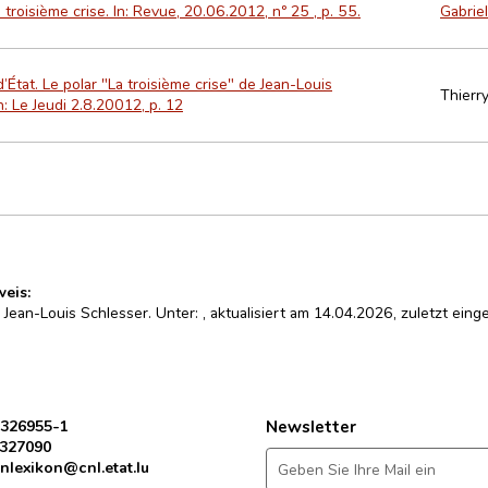
 troisième crise. In: Revue, 20.06.2012, nº 25 , p. 55.
Gabriel
’État. Le polar "La troisième crise" de Jean-Louis
Thierr
n: Le Jeudi 2.8.20012, p. 12
weis:
: Jean-Louis Schlesser. Unter:
, aktualisiert am 14.04.2026, zuletzt ei
 326955-1
Newsletter
 327090
nlexikon@cnl.etat.lu