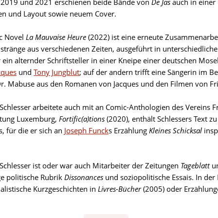
. 2019 und 2021 erschienen beide Bände von
De Jas
auch in einer
en und Layout sowie neuem Cover.
c Novel
La Mauvaise Heure
(2022) ist eine erneute Zusammenarbeit
lstränge aus verschiedenen Zeiten, ausgeführt in unterschiedlich
ein alternder Schriftsteller in einer Kneipe einer deutschen Mose
cques
und
Tony Jungblut
; auf der andern trifft eine Sängerin im 
Dr. Mabuse aus den Romanen von Jacques und den Filmen von Fri
 Schlesser arbeitete auch mit an Comic-Anthologien des Vereins 
stung Luxemburg,
Fortific(a)tions
(2020), enthält Schlessers Text z
, für die er sich an
Joseph Funck
s Erzählung
Kleines Schicksal
inspi
 Schlesser ist oder war auch Mitarbeiter der Zeitungen
Tageblatt
u
e politische Rubrik
Dissonances
und soziopolitische Essais. In der
nalistische Kurzgeschichten in
Livres-Bücher
(2005) oder Erzählung