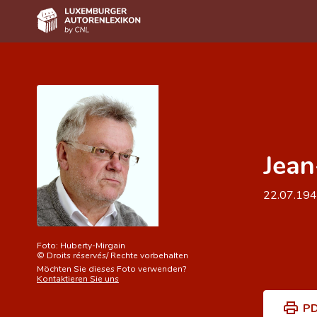
Home
Autor(inn)en A-Z
Erweiterte Suche
Jean
Häufige Fragen und Antworten
CNL
22.07.19
Forschungsgruppe
Kontakt
Foto:
Huberty-Mirgain
©
Droits réservés/ Rechte vorbehalten
Möchten Sie dieses Foto verwenden?
Kontaktieren Sie uns
PD