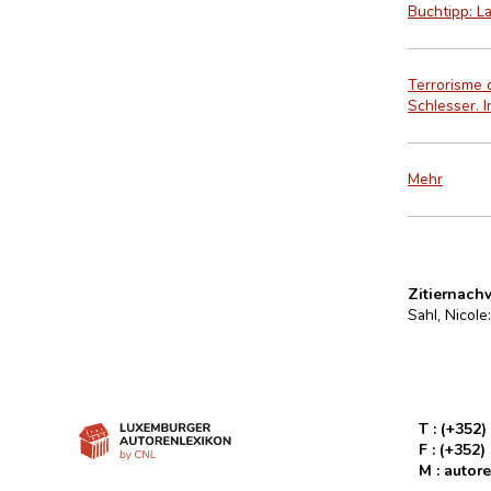
Buchtipp: La
Terrorisme d
Schlesser. I
Mehr
Zitiernach
Sahl, Nicole
T :
(+352)
F :
(+352)
M :
autore