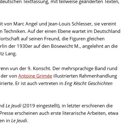
 deutschen Textfassung, mit teilweise geänderten Texten,
 von Marc Angel und Jean-Louis Schlesser, sie vereint
en Techniken. Auf der einen Ebene wartet im Deutschland
lortschaft auf seinen Freund, die Figuren gleichen
Berlin der 1930er auf den Bösewicht M., angelehnt an die
tz Lang.
Frënn vun der 9. Konscht. Der mehrsprachige Band rund
u der von
Antoine Grimée
illustrierten Rahmenhandlung
rierte. Er ist auch vertreten in
Eng Këscht Geschichten
nd
Le Jeudi
(2019 eingestellt), in letzter erschienen die
 Presse erscheinen auch erste literarische Arbeiten, etwa
en in
Le Jeudi
.