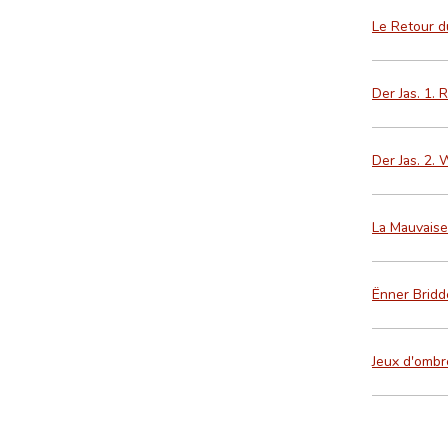
Le Retour du
Der Jas. 1. 
Der Jas. 2. 
La Mauvais
Ënner Bridd
Jeux d'ombr