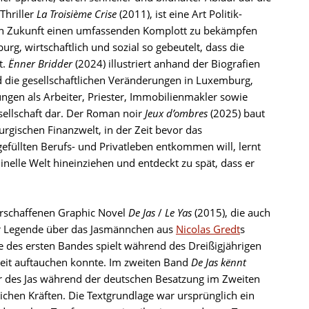
Thriller
La Troisième Crise
(2011), ist eine Art Politik-
nahen Zukunft einen umfassenden Komplott zu bekämpfen
rg, wirtschaftlich und sozial so gebeutelt, dass die
t.
Ënner Bridder
(2024) illustriert anhand der Biografien
d die gesellschaftlichen Veränderungen in Luxemburg,
ungen als Arbeiter, Priester, Immobilienmakler sowie
sellschaft dar. Der Roman noir
Jeux d’ombres
(2025) baut
rgischen Finanzwelt, in der Zeit bevor das
füllten Berufs- und Privatleben entkommen will, lernt
inelle Welt hineinziehen und entdeckt zu spät, dass er
rschaffenen Graphic Novel
De Jas
/
Le Yas
(2015), die auch
er Legende über das Jasmännchen aus
Nicolas Gredt
s
te des ersten Bandes spielt während des Dreißigjährigen
 Zeit auftauchen konnte. Im zweiten Band
De Jas kënnt
ur des Jas während der deutschen Besatzung im Zweiten
ichen Kräften. Die Textgrundlage war ursprünglich ein