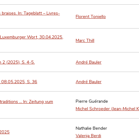
raises. In: Tageblatt – Livres-
Florent Toniello
: Luxemburger Wort, 30.04.2025,
Marc Thill
2 (2025), S. 4-5.
André Bauler
 08.05.2025, S. 36
André Bauler
Pierre Guérande
aditions … In: Zeitung vum
Michel Schroeder (Jean-Michel K
Nathalie Bender
.2025
Valerija Berdi