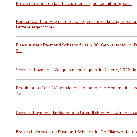
Précis d’histoire de la littérature en langue luxembourgeoise
Portrait d’auteur: Raymond Schaack, celui dont la langue est un
Lëtzebuerger Vollek
Eisem Auteur Raymond Schaack fir säin 80. Gebuertsdag. In: De
24.
Schaack, Raymond: Masques magnétiques. In: Galerie, 2016. Jg.
Reduktion auf das Wesentliche im besonderen Moment. In: Lu
76
Schaack Raymond, Im Banne des Unendlichen. Haiku. In: nos cah
Braises hivernales de Raymond Schaack. In: De Cliärrwer Kant