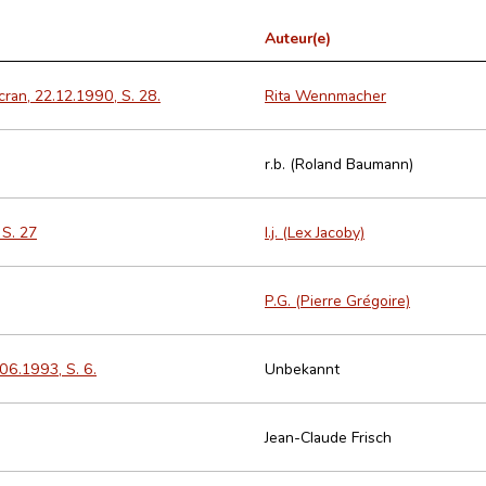
Auteur(e)
cran, 22.12.1990, S. 28.
Rita Wennmacher
r.b. (Roland Baumann)
 S. 27
l.j. (Lex Jacoby)
P.G. (Pierre Grégoire)
06.1993, S. 6.
Unbekannt
Jean-Claude Frisch