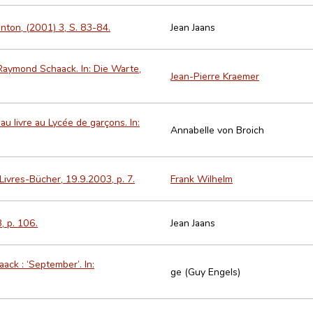
anton, (2001) 3, S. 83-84.
Jean Jaans
r Raymond Schaack. In: Die Warte,
Jean-Pierre Kraemer
 livre au Lycée de garçons. In:
Annabelle von Broich
 Livres-Bücher, 19.9.2003, p. 7.
Frank Wilhelm
, p. 106.
Jean Jaans
ck : ‘September’. In:
ge (Guy Engels)