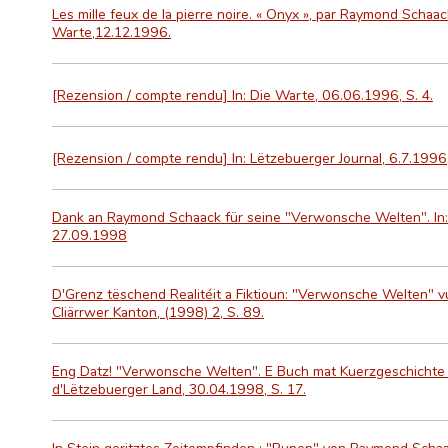
Les mille feux de la pierre noire. « Onyx », par Raymond Schaa
Warte,12.12.1996.
[Rezension / compte rendu] In: Die Warte, 06.06.1996, S. 4.
[Rezension / compte rendu] In: Lëtzebuerger Journal, 6.7.1996,
Dank an Raymond Schaack für seine "Verwonsche Welten". In
27.09.1998
D'Grenz tëschend Realitéit a Fiktioun: "Verwonsche Welten" 
Cliärrwer Kanton, (1998) 2, S. 89.
Eng Datz! "Verwonsche Welten". E Buch mat Kuerzgeschichte
d'Lëtzebuerger Land, 30.04.1998, S. 17.
In Stein geritztes Zeitempfinden : "Runen" von Raymond Schaack 