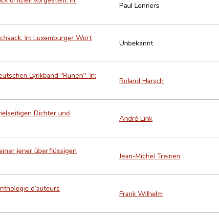
Paul Lenners
chaack. In: Luxemburger Wort
Unbekannt
utschen Lyrikband "Runen". In:
Roland Harsch
ielseitigen Dichter und
André Link
iner jener überflüssigen
Jean-Michel Treinen
Anthologie d’auteurs
Frank Wilhelm