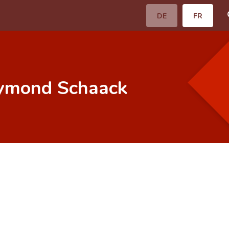
DE
FR
aymond Schaack