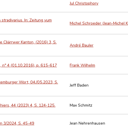
Jul Christophory
 stradivarius. In: Zeitung vum
Michel Schroeder (Jean-Michel K
 Cliärrwer Kanton, (2016) 3, S.
André Bauler
, nº 4 (01.10.2016), p. 615-617
Frank Wilhelm
xemburger Wort, 04./05.2023, S.
Jeff Baden
iers, 44 (2023) 4, S. 124-125.
Max Schmitz
on 3/2024, S. 45-49
Jean Nehrenhausen