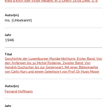
Kreiz a Kro’n vum Victor Neuens. In: D’Unio’n 19.04.1946, S. 6
Autor(in)
ms. (Unbekannt)
Jahr
1946
Titel
Geschichte der Luxemburger Mundartdichtung. Erster Band: Von
den Anfängen bis zu Michel Rodange. Zweiter Band: Von
Aendréi Duchscher bis zur Gegenwart. Mit einer Bibliographie
von Carlo Hury und einem Geleitwort von Prof. Dr Hugo Moser
Autor(in)
Fernand Hoffmann
Jahr