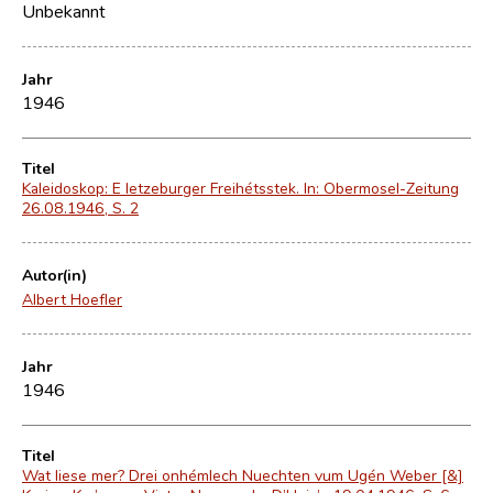
Unbekannt
Jahr
1946
Titel
Kaleidoskop: E letzeburger Freihétsstek. In: Obermosel-Zeitung
26.08.1946, S. 2
Autor(in)
Albert Hoefler
Jahr
1946
Titel
Wat liese mer? Drei onhémlech Nuechten vum Ugén Weber [&]