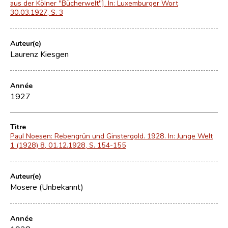
aus der Kölner "Bücherwelt"]. In: Luxemburger Wort
30.03.1927, S. 3
Auteur(e)
Laurenz Kiesgen
Année
1927
Titre
Paul Noesen: Rebengrün und Ginstergold. 1928. In: Junge Welt
1 (1928) 8, 01.12.1928, S. 154-155
Auteur(e)
Mosere (Unbekannt)
Année