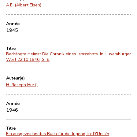
A.E. (Albert Elsen)
Année
1945
Titre
Bedrängte Heimat Die Chronik eines Jahrzehnts. In: Luxemburger
Wort 22.10.1946, S. 8
Auteur(e)
H. (Joseph Hurt)
Année
1946
Titre
Ein ausgezeichnetes Buch für die Jugend, In: D'Unio'n