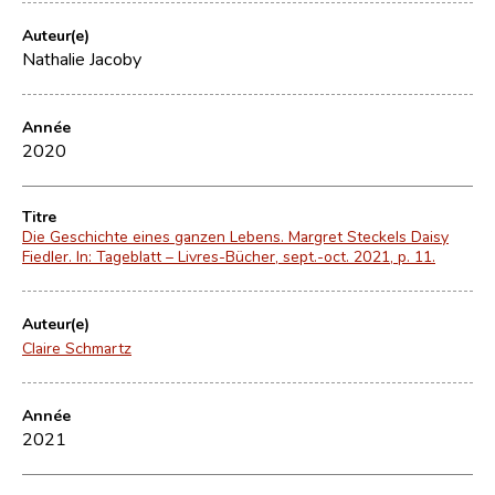
Auteur(e)
Nathalie Jacoby
Année
2020
Titre
Die Geschichte eines ganzen Lebens. Margret Steckels Daisy
Fiedler. In: Tageblatt – Livres-Bücher, sept.-oct. 2021, p. 11.
Auteur(e)
Claire Schmartz
Année
2021