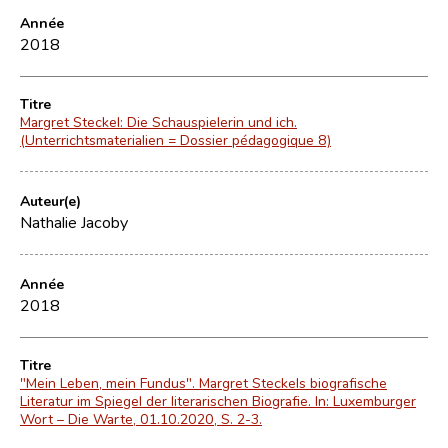
Année
2018
Titre
Margret Steckel: Die Schauspielerin und ich.
(Unterrichtsmaterialien = Dossier pédagogique 8)
Auteur(e)
Nathalie Jacoby
Année
2018
Titre
"Mein Leben, mein Fundus". Margret Steckels biografische
Literatur im Spiegel der literarischen Biografie. In: Luxemburger
Wort – Die Warte, 01.10.2020, S. 2-3.