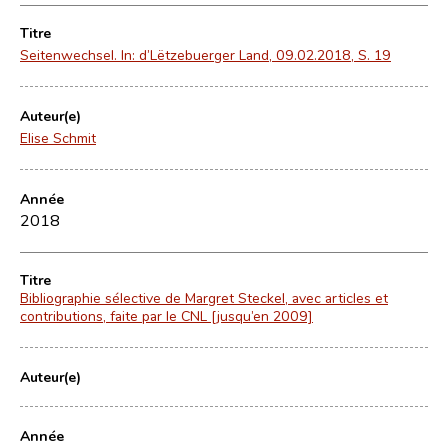
Titre
Seitenwechsel. In: d’Lëtzebuerger Land, 09.02.2018, S. 19
Auteur(e)
Elise Schmit
Année
2018
Titre
Bibliographie sélective de Margret Steckel, avec articles et
contributions, faite par le CNL [jusqu’en 2009]
Auteur(e)
Année