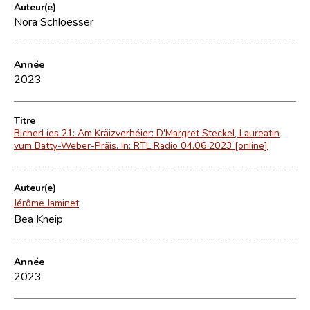
Auteur(e)
Nora Schloesser
Année
2023
Titre
BicherLies 21: Am Kräizverhéier: D'Margret Steckel, Laureatin
vum Batty-Weber-Präis. In: RTL Radio 04.06.2023 [online]
Auteur(e)
Jérôme Jaminet
Bea Kneip
Année
2023