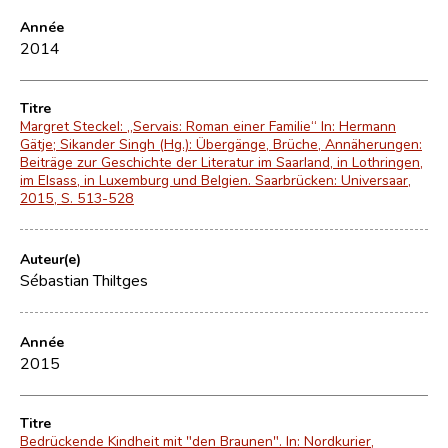
Année
2014
Titre
Margret Steckel: „Servais: Roman einer Familie“ In: Hermann
Gätje; Sikander Singh (Hg.): Übergänge, Brüche, Annäherungen:
Beiträge zur Geschichte der Literatur im Saarland, in Lothringen,
im Elsass, in Luxemburg und Belgien. Saarbrücken: Universaar,
2015, S. 513-528
Auteur(e)
Sébastian Thiltges
Année
2015
Titre
Bedrückende Kindheit mit "den Braunen". In: Nordkurier,