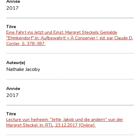
Année
2017
Titre
Eine Fahrt ins Jetzt und Einst. Margret Steckels Gemälde
"Ehmkendorf".In: Aufbewahrt! = À Conserver !, éd. par Claude D.
Conter, S. 378-387.
Auteur(e)
Nathalie Jacoby
Année
2017
Titre
Lecture vun heiheem: "Jette, Jakob und die andern" vun der
Margret Steckel. In: RTL, 23.12.2017 [Online].