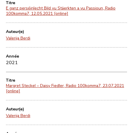
Titre
E ganz perséinlecht Bild vu Stäerkten a vu Passioun, Radio
100komma7, 12.05.2021 [online]
Auteur(e)
Valerija Berdi
Année
2021
Titre
Margret Steckel – Daisy Fiedler, Radio 100komma7, 23.07.2021
[online]
Auteur(e)
Valerija Berdi