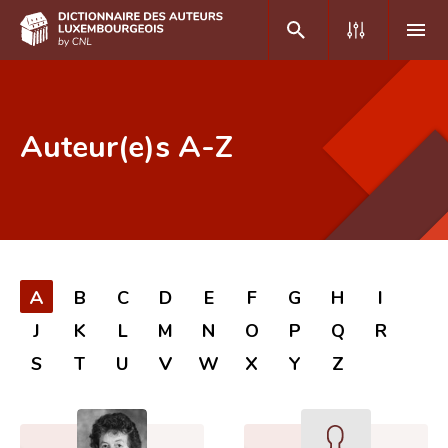
DE
FR
Auteur(e)s A-Z
Accueil
Auteur(e)s A-Z
Recherche avancée
A
B
C
D
E
F
G
H
I
Foire aux questions
J
K
L
M
N
O
P
Q
R
CNL
S
T
U
V
W
X
Y
Z
Équipe scientifique
Contact