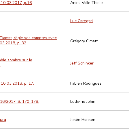
 10.03.2017, p.16
Anina Valle Thiele
Luc Caregari
ec Tiamat, règle ses comptes avec
Grégory Cimatti
.03.2018, p. 32
able sombre sur le
Jeff Schinker
.
 16.03.2018, p. 17.
Fabien Rodrigues
2016/2017, S. 170-178.
Ludivine Jehin
ourg
Josée Hansen