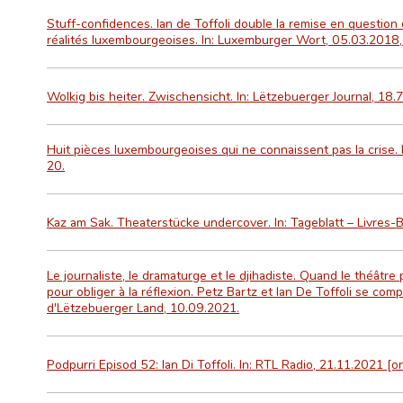
Stuff-confidences. Ian de Toffoli double la remise en question
réalités luxembourgeoises. In: Luxemburger Wort, 05.03.2018, 
Wolkig bis heiter. Zwischensicht. In: Lëtzebuerger Journal, 18.7
Huit pièces luxembourgeoises qui ne connaissent pas la crise. 
20.
Kaz am Sak. Theaterstücke undercover. In: Tageblatt – Livres-Bü
Le journaliste, le dramaturge et le djihadiste. Quand le théâtre
pour obliger à la réflexion. Petz Bartz et Ian De Toffoli se compl
d'Lëtzebuerger Land, 10.09.2021.
Podpurri Episod 52: Ian Di Toffoli. In: RTL Radio, 21.11.2021 [on