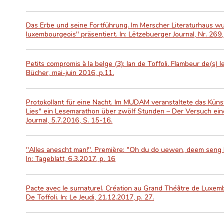
Das Erbe und seine Fortführung. Im Merscher Literaturhaus w
luxembourgeois" präsentiert. In: Lëtzebuerger Journal, Nr. 269
Petits compromis à la belge (3): Ian de Toffoli. Flambeur de(s) le
Bücher, mai-juin 2016, p.11.
Protokollant für eine Nacht. Im MUDAM veranstaltete das Künstl
Lies" ein Lesemarathon über zwölf Stunden – Der Versuch eine
Journal, 5.7.2016, S. 15-16.
"Alles anescht man!". Première: "Oh du do uewen, deem seng
In: Tageblatt, 6.3.2017, p. 16
Pacte avec le surnaturel. Création au Grand Théâtre de Luxem
De Toffoli. In: Le Jeudi, 21.12.2017, p. 27.