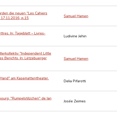
urden die neuen "Les Cahiers
Samuel Hamen
, 17.11.2016, p.15
ttres. In: Tageblatt – Livres-
Ludivine Jehin
erkollektiv "Independent Little
s Berichts. In: Lëtzebuerger
Samuel Hamen
 Hand" am Kasemattentheater.
Delia Pifarotti
bourg: "Rumpelstilzchen" de Ian
Josée Zeimes