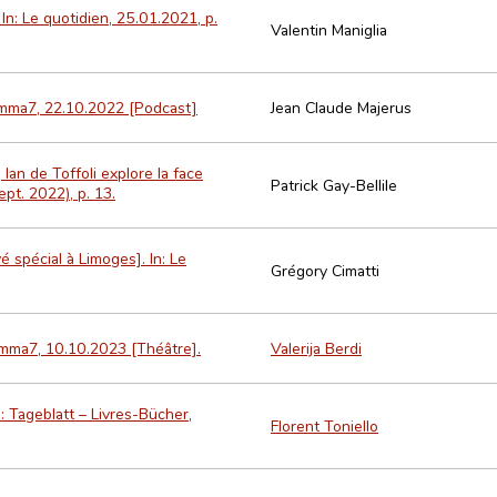
 In: Le quotidien, 25.01.2021, p.
Valentin Maniglia
omma7, 22.10.2022 [Podcast]
Jean Claude Majerus
Ian de Toffoli explore la face
Patrick Gay-Bellile
pt. 2022), p. 13.
 spécial à Limoges]. In: Le
Grégory Cimatti
omma7, 10.10.2023 [Théâtre].
Valerija Berdi
n: Tageblatt – Livres-Bücher,
Florent Toniello