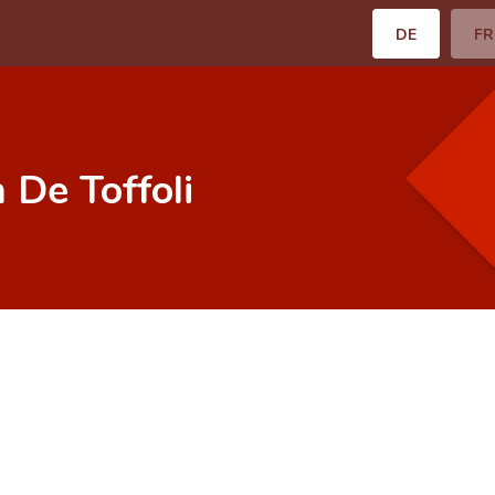
DE
FR
 De Toffoli