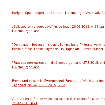
Intrigen, Spannungen und Liebe. In: Luxemburger Wort, 08.11.
„Ballottés entre deux pays“. In: Le Jeudi, 26.03.2015, p. 24 [z
Luxemburger Land]
"Don't laugh, because it's true". Sammelband "Migrant" verbin
Blicke auf das Thema Migration“. In: Tageblatt – Livres-Bücher, 
"Faut pas être raciste". In: d'Lëtzebuerger Land, 27.3.2015, p.
Luxemburger Land]
Fremd und einsam im Zwergenland. Furcht und Wohlstand des 
Tageblatt, Nr. 66, 19.03.2015, S. 33
Auteurs en quête de voies : naissance d'un collectif d'auteurs d
25.02.2016, p.24