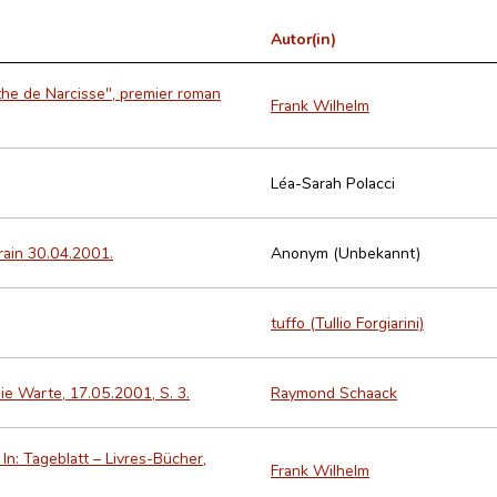
Autor(in)
mythe de Narcisse", premier roman
Frank Wilhelm
Léa-Sarah Polacci
rrain 30.04.2001.
Anonym (Unbekannt)
tuffo (Tullio Forgiarini)
: Die Warte, 17.05.2001, S. 3.
Raymond Schaack
. In: Tageblatt – Livres-Bücher,
Frank Wilhelm