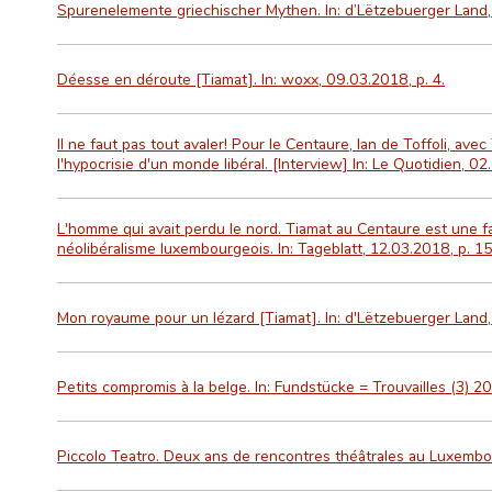
Spurenelemente griechischer Mythen. In: d’Lëtzebuerger Land,
Déesse en déroute [Tiamat]. In: woxx, 09.03.2018, p. 4.
Il ne faut pas tout avaler! Pour le Centaure, Ian de Toffoli, av
l'hypocrisie d'un monde libéral. [Interview] In: Le Quotidien, 02
L'homme qui avait perdu le nord. Tiamat au Centaure est une f
néolibéralisme luxembourgeois. In: Tageblatt, 12.03.2018, p. 15
Mon royaume pour un lézard [Tiamat]. In: d'Lëtzebuerger Land,
Petits compromis à la belge. In: Fundstücke = Trouvailles (3) 
Piccolo Teatro. Deux ans de rencontres théâtrales au Luxemb