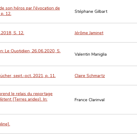
 de son héros par l'évocation de
Stéphane Gilbart
p. 12.
.2018, S. 12.
Jérôme Jaminet
In: Le Quotidien, 26.06.2020, S.
Valentin Maniglia
cher, sept.-oct. 2021, p. 11.
Claire Schmartz
 prend le relais du reportage
ètent [Terres arides]. In:
France Clarinval
line].