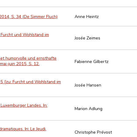
2014, S. 34 (De Simmer Fluch)
Anne Heintz
u: Furcht und Wohlstand im
Josée Zeimes
det humorvolle und ernsthafte
Fabienne Gilbertz
mai-juin 2015, S. 12.
 15 [zu: Furcht und Wohlstand im
Josée Hansen
Luxemburger Landes. In:
Marion Adlung
ramatiques. In: Le Jeudi,
Christophe Prévost