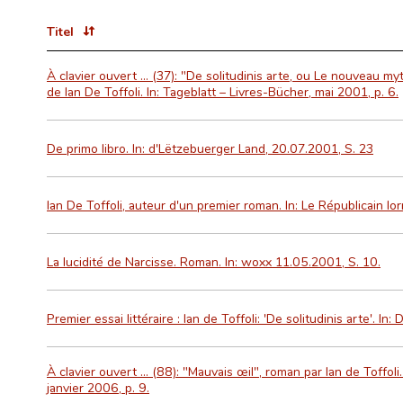
Titel
À clavier ouvert ... (37): "De solitudinis arte, ou Le nouveau 
de Ian De Toffoli. In: Tageblatt – Livres-Bücher, mai 2001, p. 6.
De primo libro. In: d'Lëtzebuerger Land, 20.07.2001, S. 23
Ian De Toffoli, auteur d'un premier roman. In: Le Républicain lo
La lucidité de Narcisse. Roman. In: woxx 11.05.2001, S. 10.
Premier essai littéraire : Ian de Toffoli: 'De solitudinis arte'. In
À clavier ouvert ... (88): "Mauvais œil", roman par Ian de Toffoli
janvier 2006, p. 9.