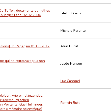
 De Toffoli: documents et mythes
Jalel El Gharbi
ëtzebuerger Land 02.02.2006
Michele Parente
ditions]. In Paperjam 05.06.2012
Alain Ducat
me qui ne retrouvait plus son
Josée Hansen
Luc Caregari
leiben, wie ein glänzendes,
der luxemburgischen
Romain Butti
an Portante, Guy Helminger,
eit = Mémoire scientifique]