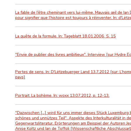
La fable de l’être cheminant vers lui-même. Mauvais œil de Ian
pour signifier que l’histoire est toujours à réinventer. In: d'L
La quête de la formule. In: Tageblatt 18.01.2006, S. 15
"Envie de publier des livres ambitieux". Interview [sur Hydre E
Pertes de sens. In: D'Lëtzebuerger Land 13.7.2012 [sur: L’hom
pays]
Portrait: La bohème. In: woxx 13.07.2012, p. 12-13.
"Dazwischen [...] wird für uns immer dieses Stück Luxemburg b
schönes und unnützes Teil". Aspekte des Interkulturalität in 
Gegenwartsliteratur. Erörterungen am Beispiel der Autoren Je
Anise Koltz und Ian de Toffoli [Wissenschaftliche Abschlussarb