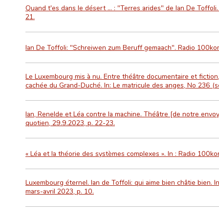
Quand t'es dans le désert ... : "Terres arides" de Ian De Toffoli.
21.
Ian De Toffoli: "Schreiwen zum Beruff gemaach". Radio 100k
Le Luxembourg mis à nu. Entre théâtre documentaire et fiction, 
cachée du Grand-Duché. In: Le matricule des anges, No 236 (se
Ian, Renelde et Léa contre la machine. Théâtre [de notre envoyé
quotien, 29.9.2023, p. 22-23.
« Léa et la théorie des systèmes complexes ». In : Radio 100k
Luxembourg éternel. Ian de Toffoli: qui aime bien châtie bien. I
mars-avril 2023, p. 10.