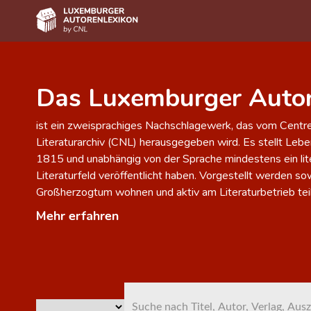
Home
Das Luxemburger Autor
Autor(inn)en A-Z
ist ein zweisprachiges Nachschlagewerk, das vom Centre 
Erweiterte Suche
Literaturarchiv (CNL) herausgegeben wird. Es stellt Leben
Häufige Fragen und Antworten
1815 und unabhängig von der Sprache mindestens ein lit
Literaturfeld veröffentlicht haben. Vorgestellt werden s
CNL
Großherzogtum wohnen und aktiv am Literaturbetrieb te
Forschungsgruppe
Mehr erfahren
Kontakt