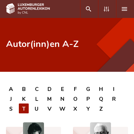
DE
FR
Autor(inn)en A-Z
Home
Autor(inn)en A-Z
Erweiterte Suche
A
B
C
D
E
F
G
H
I
Häufige Fragen und Antworten
J
K
L
M
N
O
P
Q
R
CNL
S
T
U
V
W
X
Y
Z
Forschungsgruppe
Kontakt