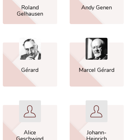
Roland
Andy Genen
Gelhausen
Gérard
Marcel Gérard
Alice
Johann-
Geschwind
Heinrich