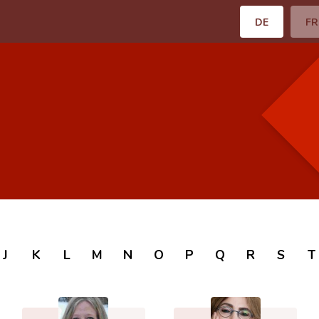
DE
FR
J
K
L
M
N
O
P
Q
R
S
T