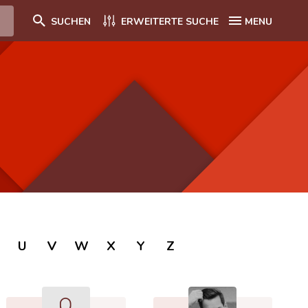
SUCHEN
ERWEITERTE SUCHE
MENU
U
V
W
X
Y
Z